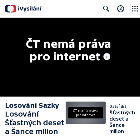
Close
Search
ČT nemá práva 
pro internet
Losování Sazky
Další díl
ČT nemá práva
Losování
Šťastných
pro internet
deset a
Šťastných deset
Šance
a Šance milion
milion