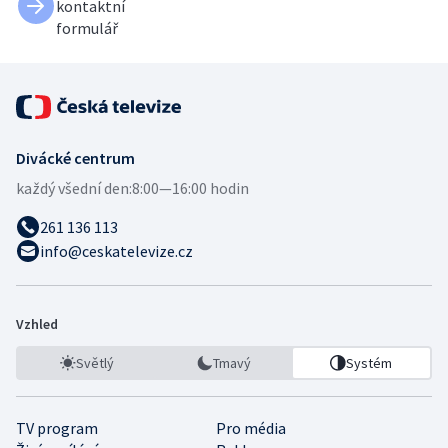
kontaktní
formulář
Divácké centrum
každý všední den:
8:00—16:00 hodin
261 136 113
info@ceskatelevize.cz
Vzhled
Světlý
Tmavý
Systém
TV program
Pro média