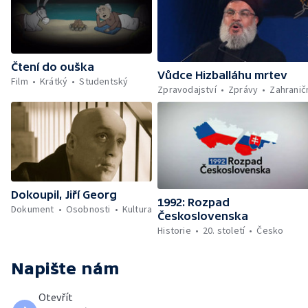
Čtení do ouška
Vůdce Hizballáhu mrtev
Film
Krátký
Studentský
Zpravodajství
Zprávy
Zahranič
Dokoupil, Jiří Georg
1992: Rozpad
Dokument
Osobnosti
Kultura
Československa
Historie
20. století
Česko
Napište nám
Otevřít