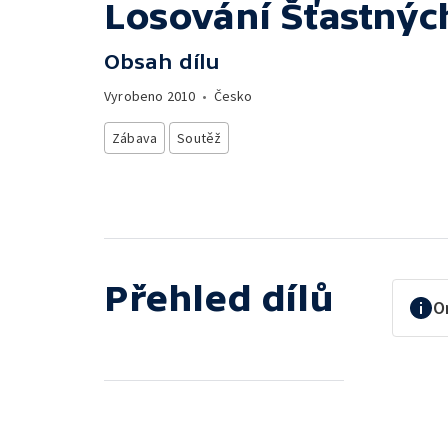
Losování Šťastnýc
Obsah dílu
Vyrobeno
2010
•
Česko
Zábava
Soutěž
Přehled dílů
O