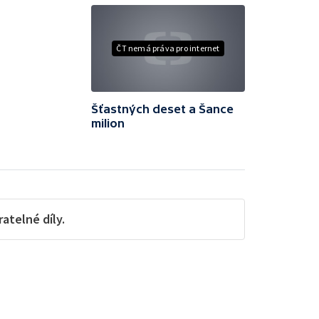
ČT nemá práva pro internet
Šťastných deset a Šance
milion
telné díly.