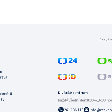
Česká t
no
trava
Divácké centrum
námětů
azy
každý všední den:
8:00—16:00 ho
261 136 113
info@ceskate