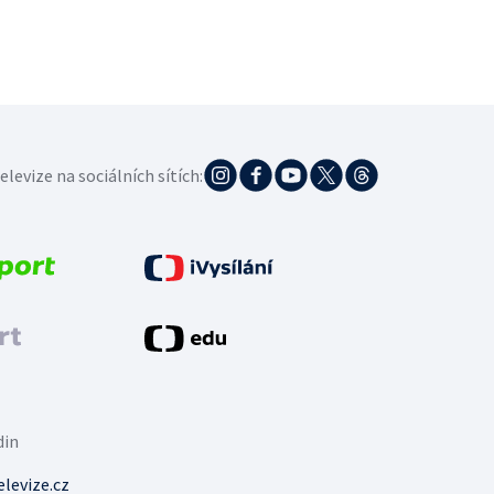
elevize na sociálních sítích:
din
levize.cz