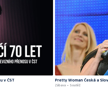
su v ČST
Pretty Woman Česká a Slov
Zábava
Soutěž