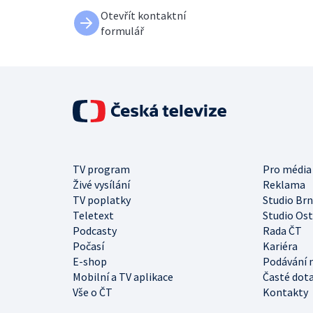
Otevřít kontaktní
formulář
TV program
Pro média
Živé vysílání
Reklama
TV poplatky
Studio Br
Teletext
Studio Os
Podcasty
Rada ČT
Počasí
Kariéra
E-shop
Podávání 
Mobilní a TV aplikace
Časté dot
Vše o ČT
Kontakty