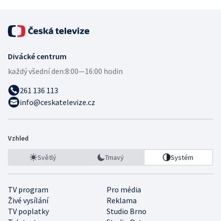
Divácké centrum
každý všední den:
8:00—16:00 hodin
261 136 113
info@ceskatelevize.cz
Vzhled
Světlý
Tmavý
Systém
TV program
Pro média
Živé vysílání
Reklama
TV poplatky
Studio Brno