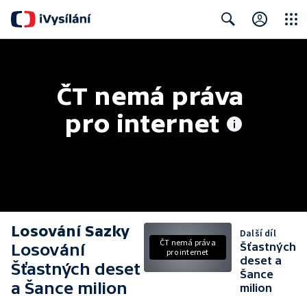
Close
Search
ČT nemá práva 
pro internet
Losování Sazky
Další díl
ČT nemá práva
Losování
Šťastných
pro internet
deset a
Šťastných deset
Šance
a Šance milion
milion