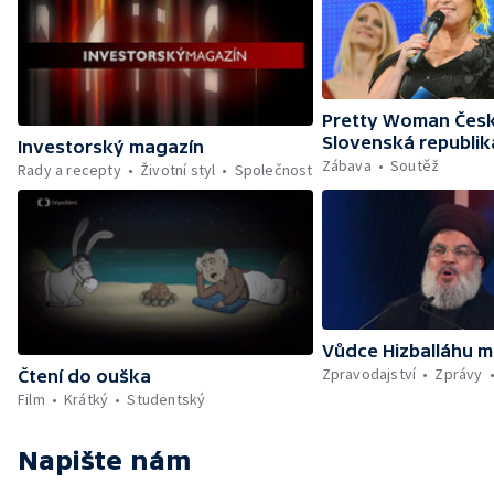
Pretty Woman Česk
Slovenská republik
Investorský magazín
Zábava
Soutěž
Rady a recepty
Životní styl
Společnost
Vůdce Hizballáhu m
Zpravodajství
Zprávy
Čtení do ouška
Film
Krátký
Studentský
Napište nám