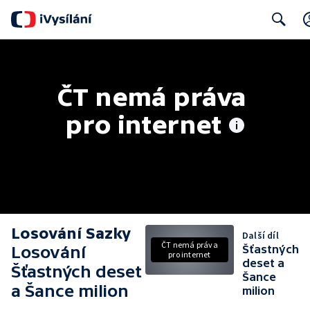
Search
ČT nemá práva 
pro internet
Losování Sazky
Další díl
ČT nemá práva
Losování
Šťastných
pro internet
deset a
Šťastných deset
Šance
a Šance milion
milion