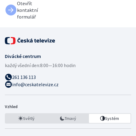
Otevřít
kontaktní
formulář
Divácké centrum
každý všední den:
8:00—16:00 hodin
261 136 113
info@ceskatelevize.cz
Vzhled
Světlý
Tmavý
Systém