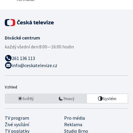
Divácké centrum
každý všední den:
8:00—16:00 hodin
261 136 113
info@ceskatelevize.cz
Vzhled
Světlý
Tmavý
Systém
TV program
Pro média
Živé vysílání
Reklama
TV poplatky
Studio Brno