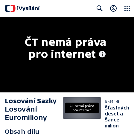
Close
Search
ČT nemá práva 
pro internet
Losování Sazky
Další díl
ČT nemá práva
Losování
Šťastných
pro internet
deset a
Euromiliony
Šance
milion
Obsah dílu