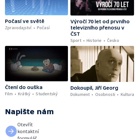
Počasí ve světě
Výročí 70 let od prvního
Zpravodajství
Počasí
televizního přenosu v
ČST
Sport
Historie
Česko
Čtení do ouška
Dokoupil, Jiří Georg
Film
Krátký
Studentský
Dokument
Osobnosti
Kultura
Napište nám
Otevřít
kontaktní
formulář