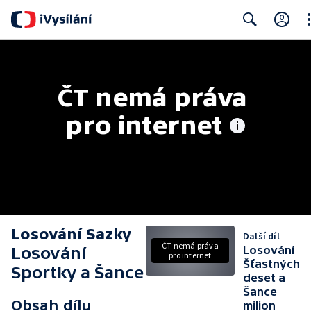
Cl
Search
ČT nemá práva 
pro internet
Losování Sazky
Další díl
ČT nemá práva
Losování
Losování
pro internet
Šťastných
Sportky a Šance
deset a
Šance
Obsah dílu
milion