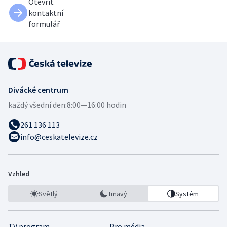
Otevřít
kontaktní
formulář
Divácké centrum
každý všední den:
8:00—16:00 hodin
261 136 113
info@ceskatelevize.cz
Vzhled
Světlý
Tmavý
Systém
TV program
Pro média