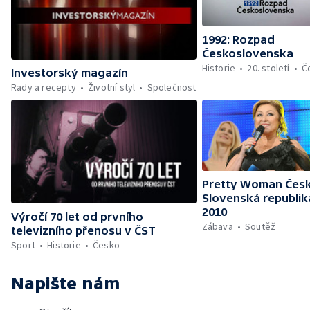
1992: Rozpad
Československa
Historie
20. století
Č
Investorský magazín
Rady a recepty
Životní styl
Společnost
Pretty Woman Česk
Slovenská republik
2010
Výročí 70 let od prvního
Zábava
Soutěž
televizního přenosu v ČST
Sport
Historie
Česko
Napište nám