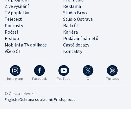
Živé vysílání
Reklama
TV poplatky
Studio Brno
Teletext
Studio Ostrava
Podcasty
Rada ČT
Počasí
Kariéra
E-shop
Podávání námětů
Mobilní a TV aplikace
Časté dotazy
Vše o ČT
Kontakty
Instagram
Facebook
YouTube
X
Threads
© Česká televize
•
•
English
Ochrana soukromí
Přístupnost