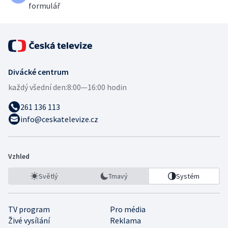
formulář
Divácké centrum
každý všední den:
8:00—16:00 hodin
261 136 113
info@ceskatelevize.cz
Vzhled
Světlý
Tmavý
Systém
TV program
Pro média
Živé vysílání
Reklama