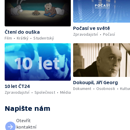
Počasí ve světě
Čtení do ouška
Zpravodajství
Počasí
Film
Krátký
Studentský
Dokoupil, Jiří Georg
10 let ČT24
Dokument
Osobnosti
Kultu
Zpravodajství
Společnost
Média
Napište nám
Otevřít
kontaktní