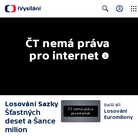
Close
Search
ČT nemá práva 
pro internet
Losování Sazky
Další díl
ČT nemá práva
Šťastných
Losování
pro internet
Euromiliony
deset a Šance
milion