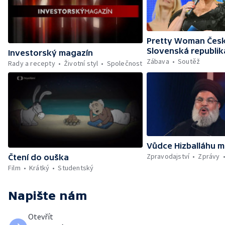
Pretty Woman Česk
Slovenská republik
Investorský magazín
Zábava
Soutěž
Rady a recepty
Životní styl
Společnost
Vůdce Hizballáhu m
Zpravodajství
Zprávy
Čtení do ouška
Film
Krátký
Studentský
Napište nám
Otevřít