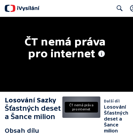
Search
ČT nemá práva 
pro internet
Losování Sazky
Další díl
ČT nemá práva
Šťastných deset
Losování
pro internet
Šťastných
a Šance milion
deset a
Šance
Obsah dílu
milion