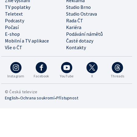
Živé vysílání
Reklama
TV poplatky
Studio Brno
Teletext
Studio Ostrava
Podcasty
Rada ČT
Počasí
Kariéra
E-shop
Podávání námětů
Mobilní a TV aplikace
Časté dotazy
Vše o ČT
Kontakty
Instagram
Facebook
YouTube
X
Threads
© Česká televize
•
•
English
Ochrana soukromí
Přístupnost