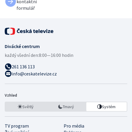
kontaktní
formulář
Divácké centrum
každý všední den:
8:00—16:00 hodin
261 136 113
info@ceskatelevize.cz
Vzhled
Světlý
Tmavý
Systém
TV program
Pro média