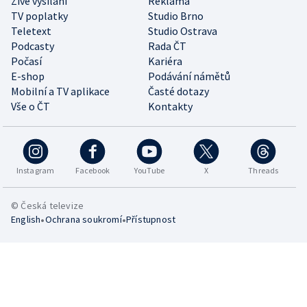
Živé vysílání
Reklama
TV poplatky
Studio Brno
Teletext
Studio Ostrava
Podcasty
Rada ČT
Počasí
Kariéra
E-shop
Podávání námětů
Mobilní a TV aplikace
Časté dotazy
Vše o ČT
Kontakty
Instagram
Facebook
YouTube
X
Threads
© Česká televize
•
•
English
Ochrana soukromí
Přístupnost