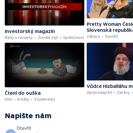
Pretty Woman Česk
Slovenská republik
Investorský magazín
Zábava
Soutěž
Rady a recepty
Životní styl
Společnost
Vůdce Hizballáhu m
Zpravodajství
Zprávy
Čtení do ouška
Film
Krátký
Studentský
Napište nám
Otevřít