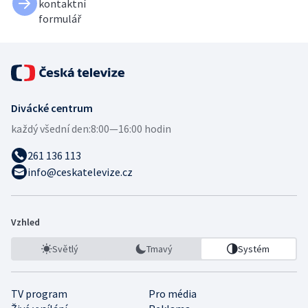
kontaktní
formulář
Divácké centrum
každý všední den:
8:00—16:00 hodin
261 136 113
info@ceskatelevize.cz
Vzhled
Světlý
Tmavý
Systém
TV program
Pro média