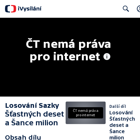
Search
ČT nemá práva 
pro internet
Losování Sazky
Další díl
ČT nemá práva
Šťastných deset
Losování
pro internet
Šťastných
a Šance milion
deset a
Šance
Obsah dílu
milion