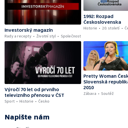
1992: Rozpad
Československa
Historie
20. století
Č
Investorský magazín
Rady a recepty
Životní styl
Společnost
Pretty Woman Česk
Slovenská republik
2010
Výročí 70 let od prvního
Zábava
Soutěž
televizního přenosu v ČST
Sport
Historie
Česko
Napište nám