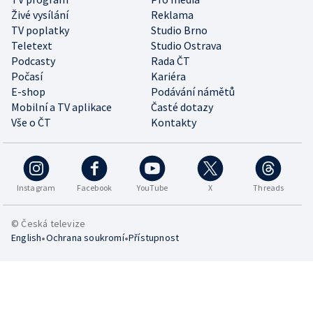
Živé vysílání
Reklama
TV poplatky
Studio Brno
Teletext
Studio Ostrava
Podcasty
Rada ČT
Počasí
Kariéra
E-shop
Podávání námětů
Mobilní a TV aplikace
Časté dotazy
Vše o ČT
Kontakty
Instagram
Facebook
YouTube
X
Threads
© Česká televize
•
•
English
Ochrana soukromí
Přístupnost