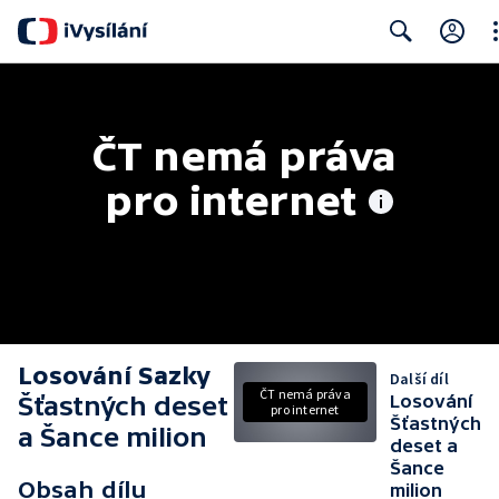
Cl
Search
ČT nemá práva 
pro internet
Losování Sazky
Další díl
ČT nemá práva
Šťastných deset
Losování
pro internet
Šťastných
a Šance milion
deset a
Šance
Obsah dílu
milion