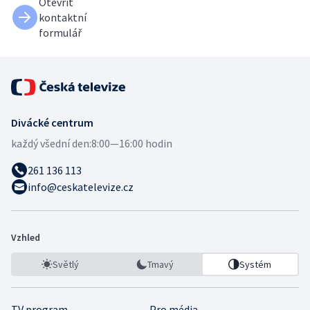
Otevřít
kontaktní
formulář
Divácké centrum
každý všední den:
8:00—16:00 hodin
261 136 113
info@ceskatelevize.cz
Vzhled
Světlý
Tmavý
Systém
TV program
Pro média