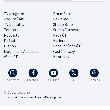
TV program
Pro média
Živé vysílání
Reklama
TV poplatky
Studio Brno
Teletext
Studio Ostrava
Podcasty
Rada ČT
Počasí
Kariéra
E-shop
Podávání námětů
Mobilní a TV aplikace
Časté dotazy
Vše o ČT
Kontakty
Instagram
Facebook
YouTube
X
Threads
© Česká televize
•
•
English
Ochrana soukromí
Přístupnost