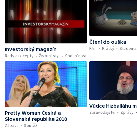
Čtení do ouška
Film
Krátký
Students
Investorský magazín
Rady a recepty
Životní styl
Společnost
Vůdce Hizballáhu m
Zpravodajství
Zprávy
Pretty Woman Česká a
Slovenská republika 2010
Zábava
Soutěž