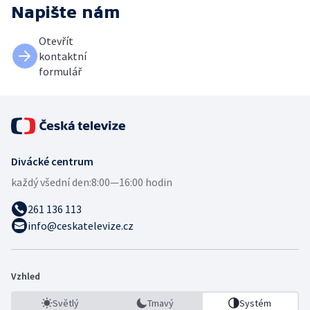
Napište nám
Otevřít
kontaktní
formulář
Divácké centrum
každý všední den:
8:00—16:00 hodin
261 136 113
info@ceskatelevize.cz
Vzhled
Světlý
Tmavý
Systém