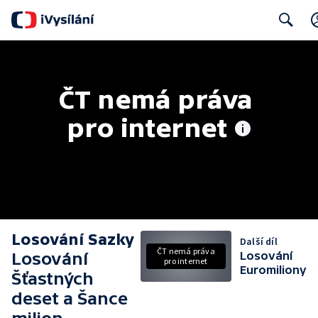
Search
ČT nemá práva 
pro internet
Losování Sazky
Další díl
ČT nemá práva
Losování
Losování
pro internet
Euromiliony
Šťastných
deset a Šance