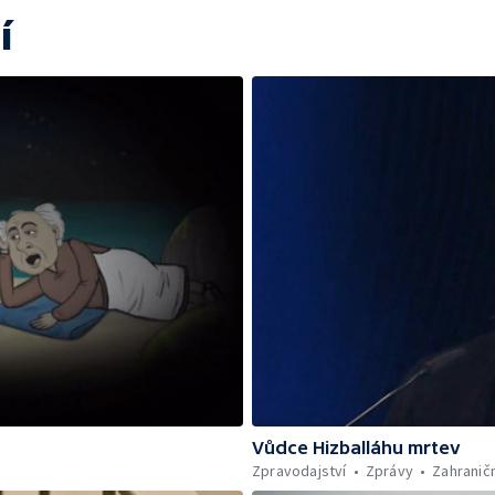
í
Vůdce Hizballáhu mrtev
Zpravodajství
Zprávy
Zahraničn