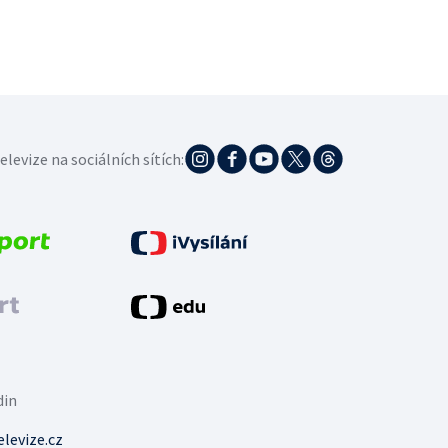
elevize na sociálních sítích:
din
levize.cz