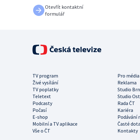
Otevřít kontaktní
formulář
TV program
Pro média
Živé vysílání
Reklama
TV poplatky
Studio Br
Teletext
Studio Os
Podcasty
Rada ČT
Počasí
Kariéra
E-shop
Podávání 
Mobilní a TV aplikace
Časté dot
Vše o ČT
Kontakty