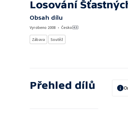
Losování Šťastnýc
Obsah dílu
Vyrobeno
2008
•
Česko
Zábava
Soutěž
Přehled dílů
O