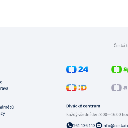
Česká t
no
trava
Divácké centrum
námětů
azy
každý všední den:
8:00—16:00 ho
261 136 113
info@ceskate