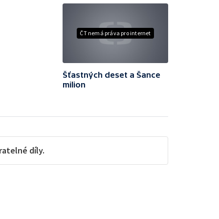
ČT nemá práva pro internet
Šťastných deset a Šance
milion
telné díly.