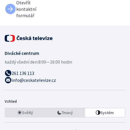
Otevřít
kontaktní
formulář
Divácké centrum
každý všední den:
8:00—16:00 hodin
261 136 113
info@ceskatelevize.cz
Vzhled
Světlý
Tmavý
Systém