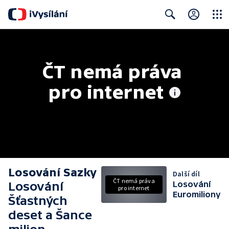
Close
Search
ČT nemá práva 
pro internet
Losování Sazky
Další díl
ČT nemá práva
Losování
Losování
pro internet
Euromiliony
Šťastných
deset a Šance