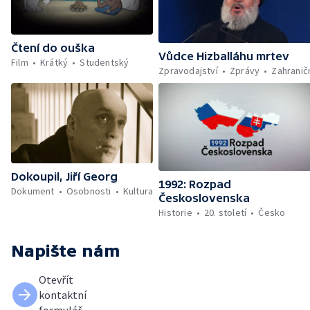
Čtení do ouška
Vůdce Hizballáhu mrtev
Film
Krátký
Studentský
Zpravodajství
Zprávy
Zahranič
Dokoupil, Jiří Georg
1992: Rozpad
Dokument
Osobnosti
Kultura
Československa
Historie
20. století
Česko
Napište nám
Otevřít
kontaktní