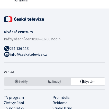
formulář
Divácké centrum
každý všední den:
8:00—16:00 hodin
261 136 113
info@ceskatelevize.cz
Vzhled
Světlý
Tmavý
Systém
TV program
Pro média
Živé vysílání
Reklama
TV poplatky
Studio Brno