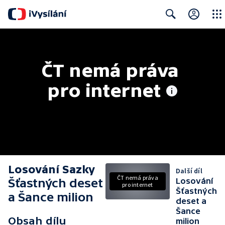
Close
Search
ČT nemá práva 
pro internet
Losování Sazky
Další díl
ČT nemá práva
Šťastných deset
Losování
pro internet
Šťastných
a Šance milion
deset a
Šance
Obsah dílu
milion