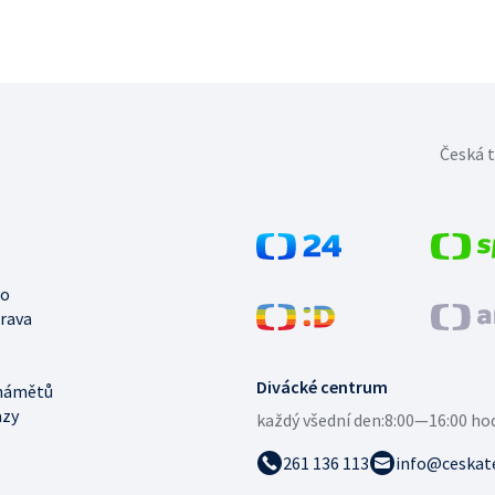
Česká t
no
trava
Divácké centrum
námětů
azy
každý všední den:
8:00—16:00 ho
261 136 113
info@ceskate