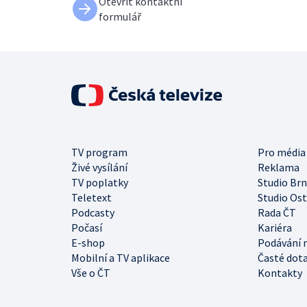
Otevřít kontaktní
formulář
TV program
Pro média
Živé vysílání
Reklama
TV poplatky
Studio Br
Teletext
Studio Os
Podcasty
Rada ČT
Počasí
Kariéra
E-shop
Podávání 
Mobilní a TV aplikace
Časté dot
Vše o ČT
Kontakty