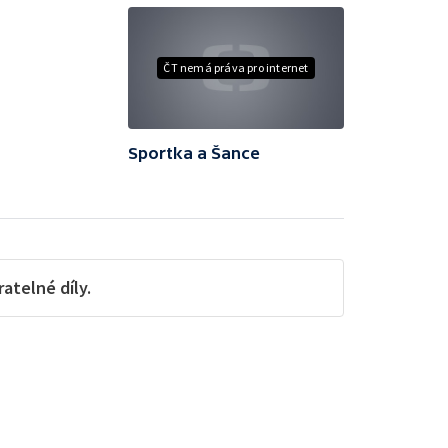
ČT nemá práva pro internet
Sportka a Šance
telné díly.