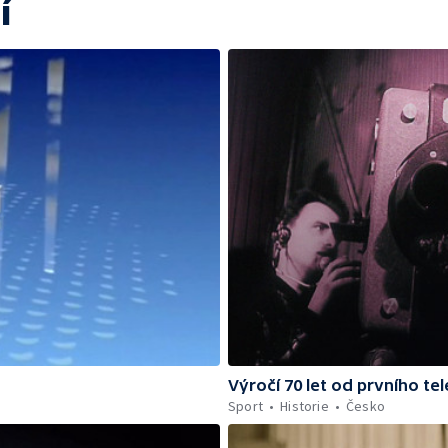
í
Výročí 70 let od prvního te
Sport
Historie
Česko