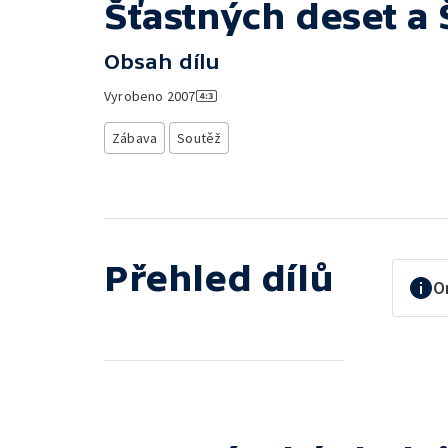
Šťastných deset a 
Obsah dílu
Vyrobeno
2007
Zábava
Soutěž
Přehled dílů
O