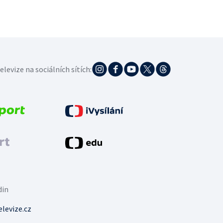
elevize na sociálních sítích:
din
levize.cz