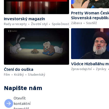
Pretty Woman Česk
Slovenská republik
Investorský magazín
Zábava
Soutěž
Rady a recepty
Životní styl
Společnost
Vůdce Hizballáhu m
Zpravodajství
Zprávy
Čtení do ouška
Film
Krátký
Studentský
Napište nám
Otevřít
kontaktní
formulář