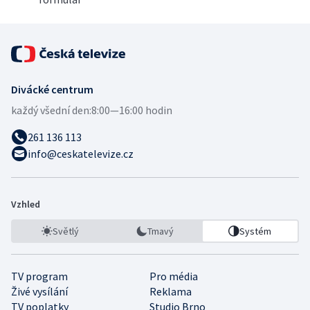
Divácké centrum
každý všední den:
8:00—16:00 hodin
261 136 113
info@ceskatelevize.cz
Vzhled
Světlý
Tmavý
Systém
TV program
Pro média
Živé vysílání
Reklama
TV poplatky
Studio Brno