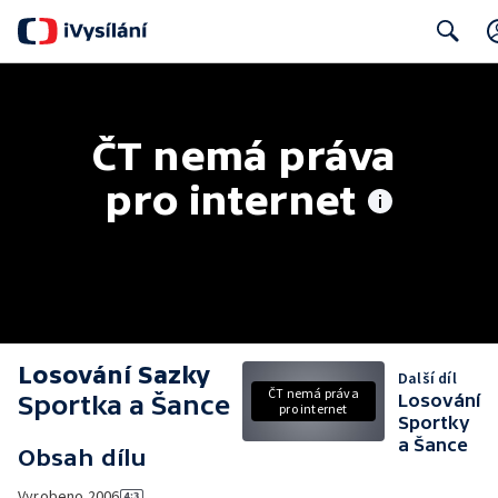
Search
ČT nemá práva 
pro internet
Losování Sazky
Další díl
ČT nemá práva
Sportka a Šance
Losování
pro internet
Sportky
a Šance
Obsah dílu
Vyrobeno
2006