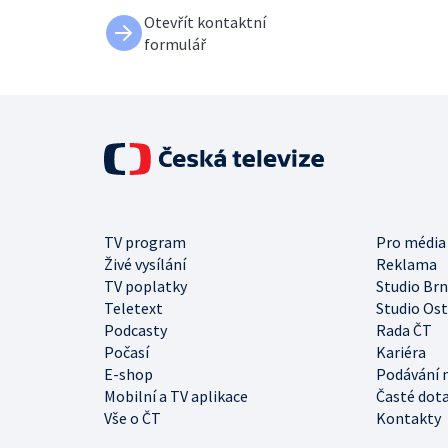
Otevřít kontaktní
formulář
TV program
Pro média
Živé vysílání
Reklama
TV poplatky
Studio Br
Teletext
Studio Os
Podcasty
Rada ČT
Počasí
Kariéra
E-shop
Podávání 
Mobilní a TV aplikace
Časté dot
Vše o ČT
Kontakty