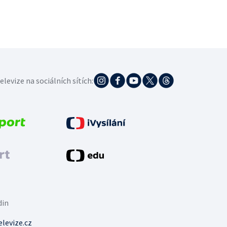
elevize na sociálních sítích:
din
levize.cz