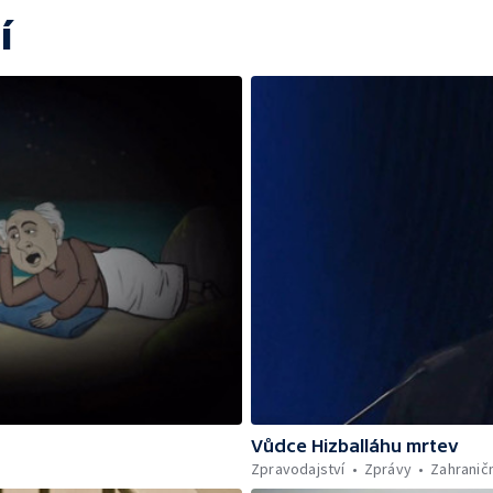
í
Vůdce Hizballáhu mrtev
Zpravodajství
Zprávy
Zahraničn