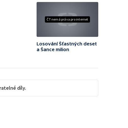
ČT nemá práva pro internet
Losování Šťastných deset
a Šance milion
telné díly.