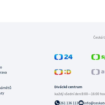
Česká t
no
trava
Divácké centrum
námětů
azy
každý všední den:
8:00—16:00 ho
261 136 113
info@ceskate