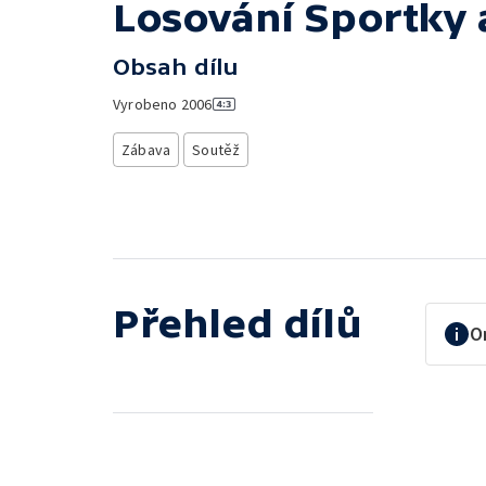
Losování Sportky 
Obsah dílu
Vyrobeno
2006
Zábava
Soutěž
Přehled dílů
O