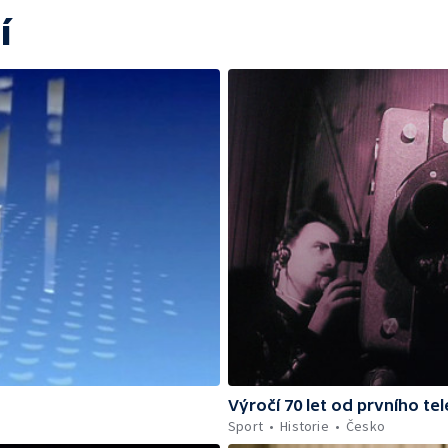
í
Výročí 70 let od prvního te
Sport
Historie
Česko