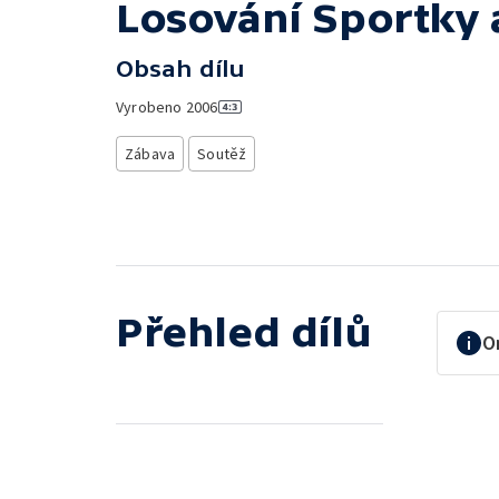
Losování Sportky 
Obsah dílu
Vyrobeno
2006
Zábava
Soutěž
Přehled dílů
O