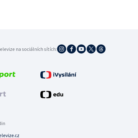
elevize na sociálních sítích:
din
levize.cz