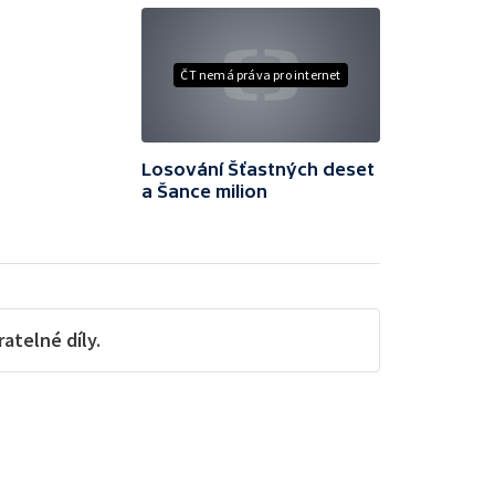
ČT nemá práva pro internet
Losování Šťastných deset
a Šance milion
telné díly.