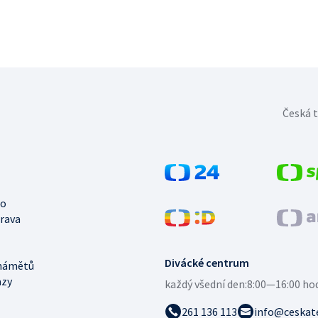
Česká t
no
trava
Divácké centrum
námětů
azy
každý všední den:
8:00—16:00 ho
261 136 113
info@ceskate