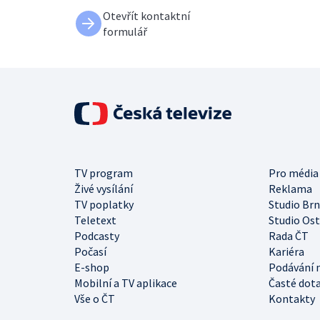
Otevřít kontaktní
formulář
TV program
Pro média
Živé vysílání
Reklama
TV poplatky
Studio Br
Teletext
Studio Os
Podcasty
Rada ČT
Počasí
Kariéra
E-shop
Podávání 
Mobilní a TV aplikace
Časté dot
Vše o ČT
Kontakty