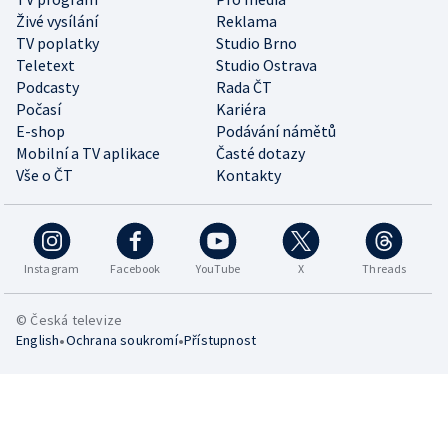
Živé vysílání
Reklama
TV poplatky
Studio Brno
Teletext
Studio Ostrava
Podcasty
Rada ČT
Počasí
Kariéra
E-shop
Podávání námětů
Mobilní a TV aplikace
Časté dotazy
Vše o ČT
Kontakty
Instagram
Facebook
YouTube
X
Threads
© Česká televize
•
•
English
Ochrana soukromí
Přístupnost