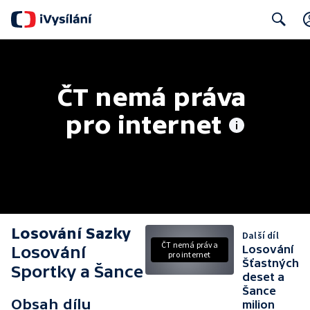
Search
ČT nemá práva 
pro internet
Losování Sazky
Další díl
ČT nemá práva
Losování
Losování
pro internet
Šťastných
Sportky a Šance
deset a
Šance
Obsah dílu
milion