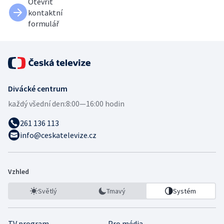
Otevřít
kontaktní
formulář
Divácké centrum
každý všední den:
8:00—16:00 hodin
261 136 113
info@ceskatelevize.cz
Vzhled
Světlý
Tmavý
Systém
TV program
Pro média