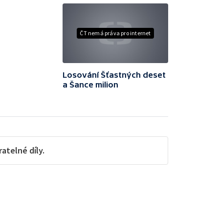
ČT nemá práva pro internet
Losování Šťastných deset
a Šance milion
telné díly.