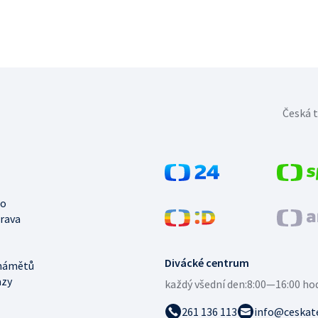
Česká t
no
trava
Divácké centrum
námětů
azy
každý všední den:
8:00—16:00 ho
261 136 113
info@ceskate