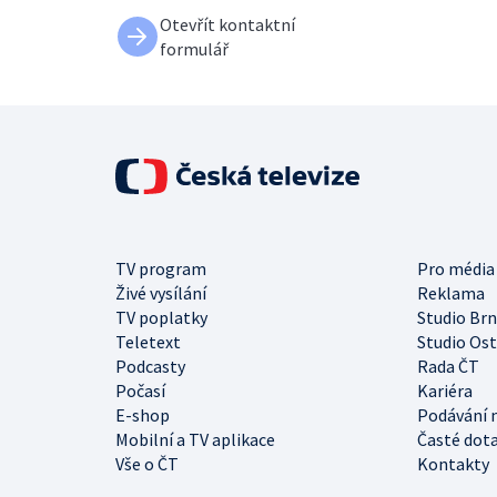
Otevřít kontaktní
formulář
TV program
Pro média
Živé vysílání
Reklama
TV poplatky
Studio Br
Teletext
Studio Os
Podcasty
Rada ČT
Počasí
Kariéra
E-shop
Podávání 
Mobilní a TV aplikace
Časté dot
Vše o ČT
Kontakty