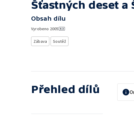
Šťastných deset a 
Obsah dílu
Vyrobeno
2005
Zábava
Soutěž
Přehled dílů
O