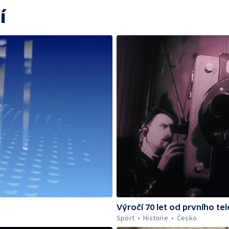
í
Výročí 70 let od prvního te
Sport
Historie
Česko