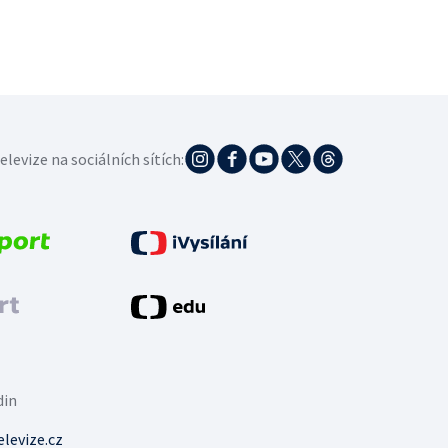
elevize na sociálních sítích:
din
levize.cz