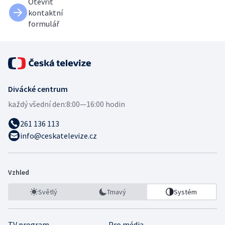
Otevřít
kontaktní
formulář
Divácké centrum
každý všední den:
8:00—16:00 hodin
261 136 113
info@ceskatelevize.cz
Vzhled
Světlý
Tmavý
Systém
TV program
Pro média