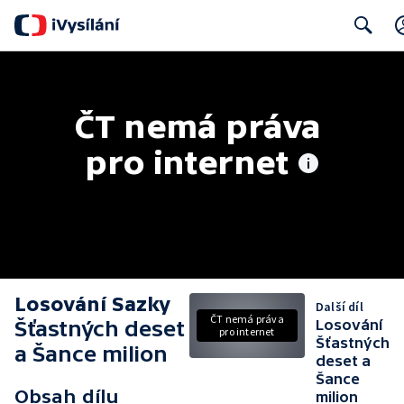
Search
ČT nemá práva 
pro internet
Losování Sazky
Další díl
ČT nemá práva
Šťastných deset
Losování
pro internet
Šťastných
a Šance milion
deset a
Šance
Obsah dílu
milion