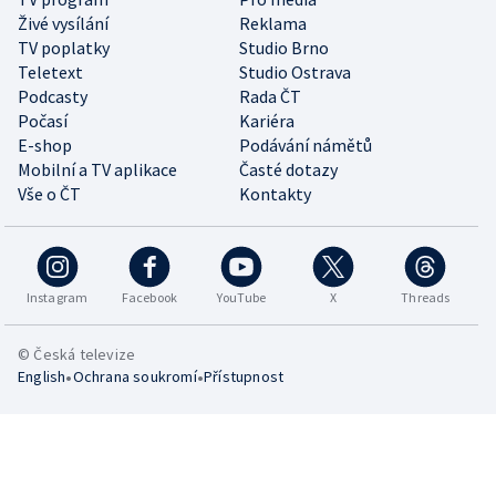
Živé vysílání
Reklama
TV poplatky
Studio Brno
Teletext
Studio Ostrava
Podcasty
Rada ČT
Počasí
Kariéra
E-shop
Podávání námětů
Mobilní a TV aplikace
Časté dotazy
Vše o ČT
Kontakty
Instagram
Facebook
YouTube
X
Threads
© Česká televize
•
•
English
Ochrana soukromí
Přístupnost