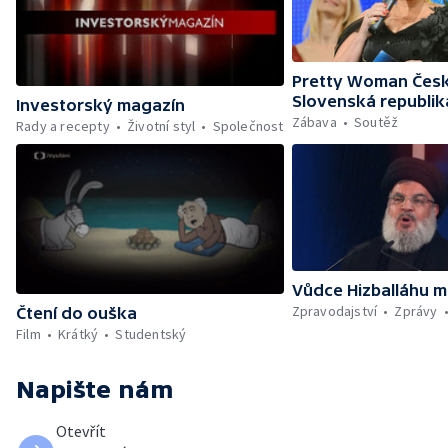
Pretty Woman Česk
Slovenská republik
Investorský magazín
Zábava
Soutěž
Rady a recepty
Životní styl
Společnost
Vůdce Hizballáhu m
Zpravodajství
Zprávy
Čtení do ouška
Film
Krátký
Studentský
Napište nám
Otevřít