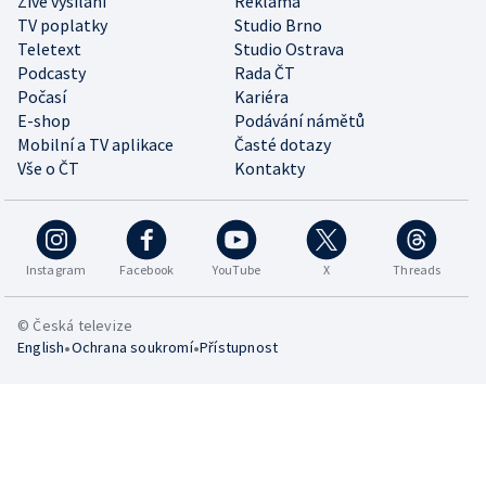
Živé vysílání
Reklama
TV poplatky
Studio Brno
Teletext
Studio Ostrava
Podcasty
Rada ČT
Počasí
Kariéra
E-shop
Podávání námětů
Mobilní a TV aplikace
Časté dotazy
Vše o ČT
Kontakty
Instagram
Facebook
YouTube
X
Threads
© Česká televize
•
•
English
Ochrana soukromí
Přístupnost