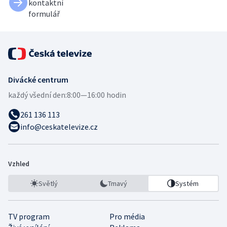
kontaktní
formulář
Divácké centrum
každý všední den:
8:00—16:00 hodin
261 136 113
info@ceskatelevize.cz
Vzhled
Světlý
Tmavý
Systém
TV program
Pro média