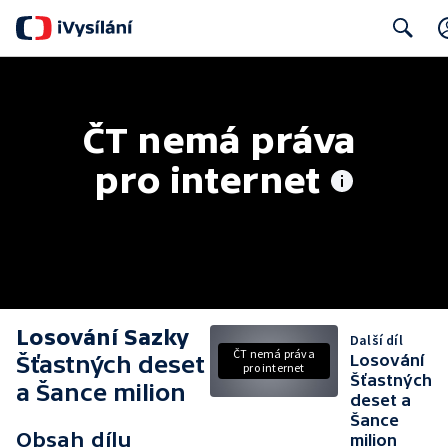
Search
ČT nemá práva 
pro internet
Losování Sazky
Další díl
ČT nemá práva
Šťastných deset
Losování
pro internet
Šťastných
a Šance milion
deset a
Šance
Obsah dílu
milion