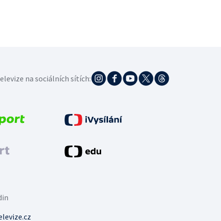
elevize na sociálních sítích:
din
levize.cz