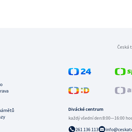
Česká t
no
trava
Divácké centrum
námětů
azy
každý všední den:
8:00—16:00 ho
261 136 113
info@ceskate