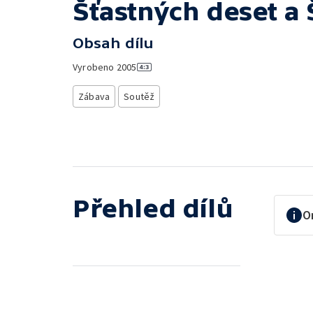
Šťastných deset a 
Obsah dílu
Vyrobeno
2005
Zábava
Soutěž
Přehled dílů
O