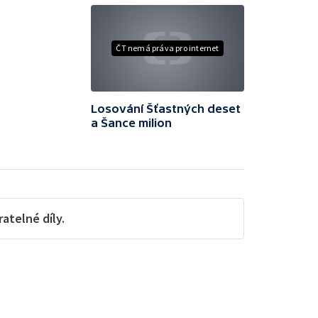
ČT nemá práva pro internet
Losování Šťastných deset
a Šance milion
telné díly.