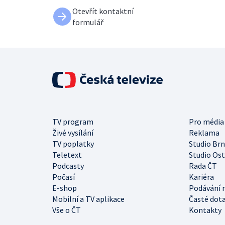
Otevřít kontaktní
formulář
TV program
Pro média
Živé vysílání
Reklama
TV poplatky
Studio Br
Teletext
Studio Os
Podcasty
Rada ČT
Počasí
Kariéra
E-shop
Podávání 
Mobilní a TV aplikace
Časté dot
Vše o ČT
Kontakty