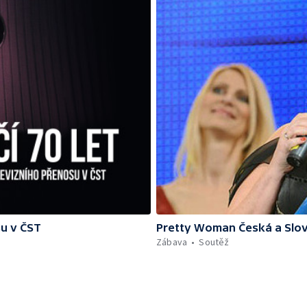
su v ČST
Pretty Woman Česká a Slov
Zábava
Soutěž