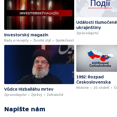
Události tlumočené
ukrajinštiny
Zpravodajství
Investorský magazín
Rady a recepty
Životní styl
Společnost
1992: Rozpad
Československa
Historie
20. století
Č
Vůdce Hizballáhu mrtev
Zpravodajství
Zprávy
Zahraniční
Napište nám