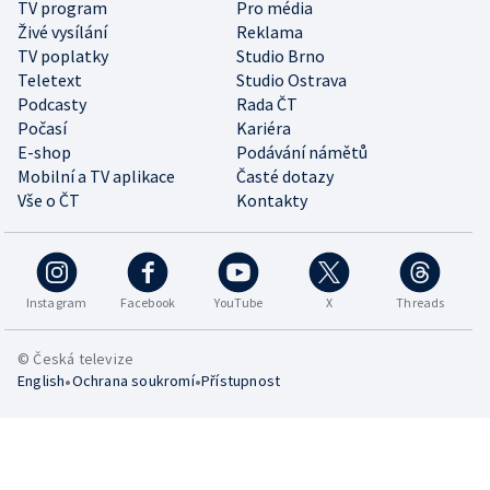
TV program
Pro média
Živé vysílání
Reklama
TV poplatky
Studio Brno
Teletext
Studio Ostrava
Podcasty
Rada ČT
Počasí
Kariéra
E-shop
Podávání námětů
Mobilní a TV aplikace
Časté dotazy
Vše o ČT
Kontakty
Instagram
Facebook
YouTube
X
Threads
© Česká televize
•
•
English
Ochrana soukromí
Přístupnost