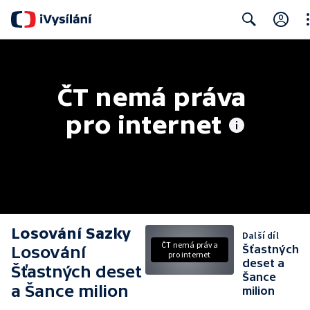
Cl
Search
ČT nemá práva 
pro internet
Losování Sazky
Další díl
ČT nemá práva
Losování
Šťastných
pro internet
deset a
Šťastných deset
Šance
a Šance milion
milion