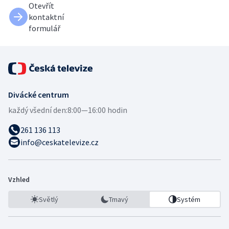
Otevřít
kontaktní
formulář
Divácké centrum
každý všední den:
8:00—16:00 hodin
261 136 113
info@ceskatelevize.cz
Vzhled
Světlý
Tmavý
Systém