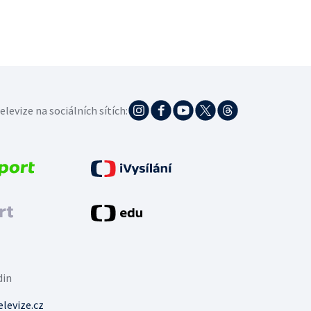
elevize na sociálních sítích:
din
levize.cz