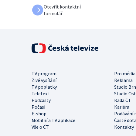
Otevřít kontaktní
formulář
TV program
Pro média
Živé vysílání
Reklama
TV poplatky
Studio Br
Teletext
Studio Os
Podcasty
Rada ČT
Počasí
Kariéra
E-shop
Podávání 
Mobilní a TV aplikace
Časté dot
Vše o ČT
Kontakty