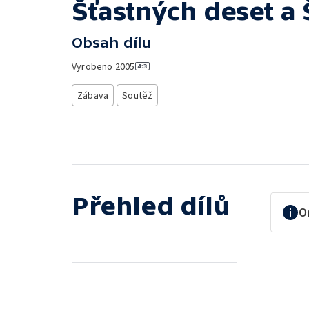
Šťastných deset a 
Obsah dílu
Vyrobeno
2005
Zábava
Soutěž
Přehled dílů
O