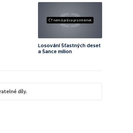
ČT nemá práva pro internet
Losování Šťastných deset
a Šance milion
telné díly.