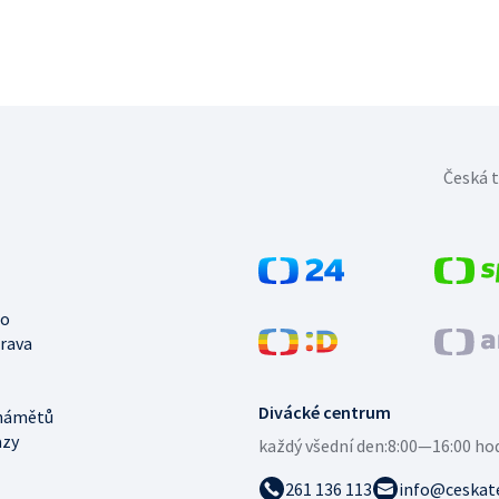
Česká t
no
trava
Divácké centrum
námětů
azy
každý všední den:
8:00—16:00 ho
261 136 113
info@ceskate