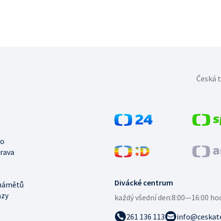
Česká t
no
trava
Divácké centrum
námětů
azy
každý všední den:
8:00—16:00 ho
261 136 113
info@ceskate