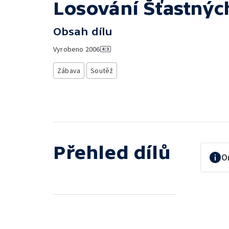
Losování Šťastnýc
Obsah dílu
Vyrobeno
2006
Zábava
Soutěž
Přehled dílů
O