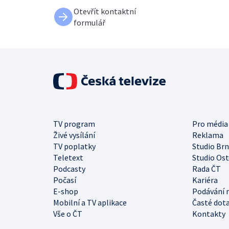
Otevřít kontaktní
formulář
TV program
Pro média
Živé vysílání
Reklama
TV poplatky
Studio Br
Teletext
Studio Os
Podcasty
Rada ČT
Počasí
Kariéra
E-shop
Podávání 
Mobilní a TV aplikace
Časté dot
Vše o ČT
Kontakty