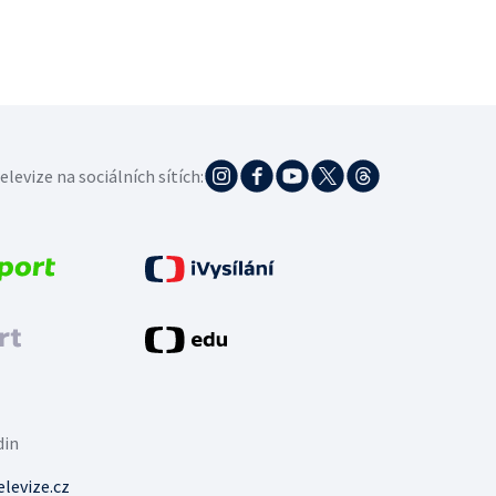
elevize na sociálních sítích:
din
levize.cz