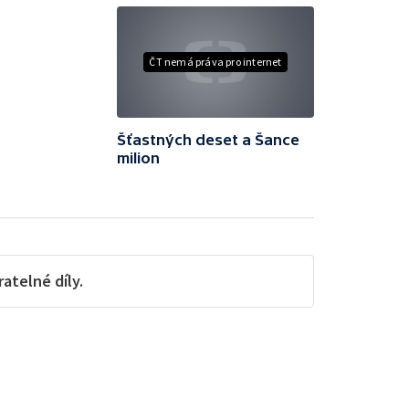
ČT nemá práva pro internet
Šťastných deset a Šance
milion
telné díly.