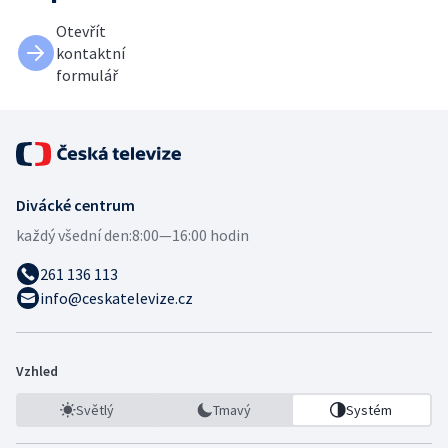
Otevřít
kontaktní
formulář
Divácké centrum
každý všední den:
8:00—16:00 hodin
261 136 113
info@ceskatelevize.cz
Vzhled
Světlý
Tmavý
Systém