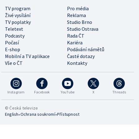
TV program
Pro média
Živé vysílání
Reklama
TV poplatky
Studio Brno
Teletext
Studio Ostrava
Podcasty
Rada ČT
Počasí
Kariéra
E-shop
Podávání námětů
Mobilní a TV aplikace
Časté dotazy
Vše o ČT
Kontakty
Instagram
Facebook
YouTube
X
Threads
© Česká televize
•
•
English
Ochrana soukromí
Přístupnost