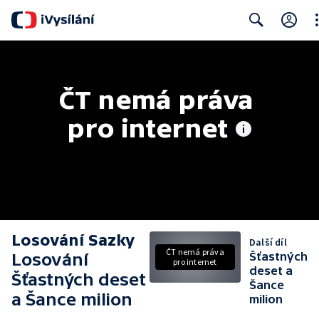
Cl
Search
ČT nemá práva 
pro internet
Losování Sazky
Další díl
ČT nemá práva
Losování
Šťastných
pro internet
deset a
Šťastných deset
Šance
a Šance milion
milion