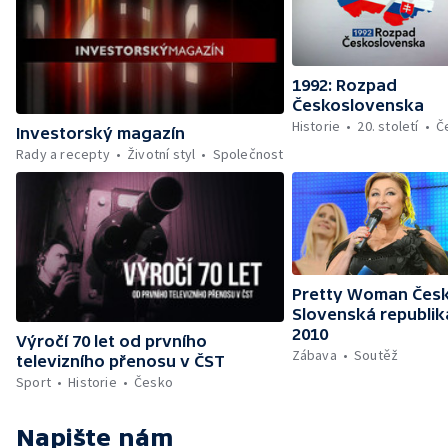
1992: Rozpad
Československa
Historie
20. století
Č
Investorský magazín
Rady a recepty
Životní styl
Společnost
Pretty Woman Česk
Slovenská republik
2010
Výročí 70 let od prvního
Zábava
Soutěž
televizního přenosu v ČST
Sport
Historie
Česko
Napište nám