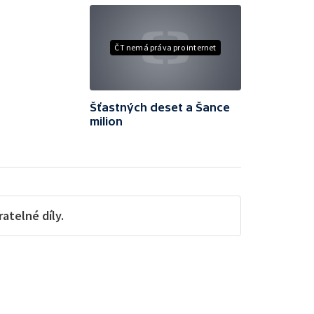
ČT nemá práva pro internet
Šťastných deset a Šance
milion
telné díly.