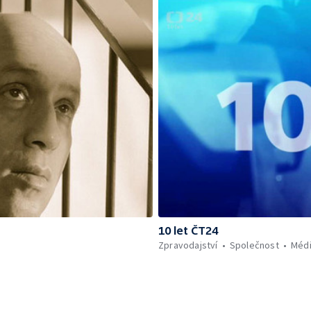
10 let ČT24
Zpravodajství
Společnost
Méd