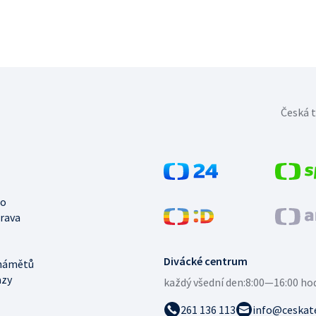
Česká t
no
trava
Divácké centrum
námětů
azy
každý všední den:
8:00—16:00 ho
261 136 113
info@ceskate