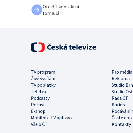
Otevřít kontaktní
formulář
TV program
Pro média
Živé vysílání
Reklama
TV poplatky
Studio Br
Teletext
Studio Os
Podcasty
Rada ČT
Počasí
Kariéra
E-shop
Podávání 
Mobilní a TV aplikace
Časté dot
Vše o ČT
Kontakty