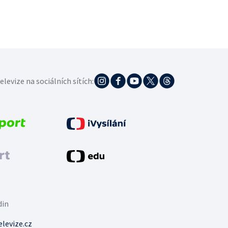
elevize na sociálních sítích:
din
levize.cz