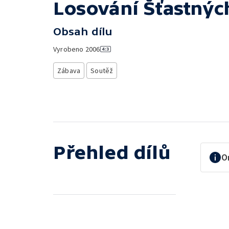
Losování Šťastnýc
Obsah dílu
Vyrobeno
2006
Zábava
Soutěž
Přehled dílů
O