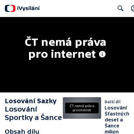
Search
ČT nemá práva 
pro internet
Losování Sazky
Další díl
ČT nemá práva
Losování
Losování
pro internet
Šťastných
Sportky a Šance
deset a
Šance
Obsah dílu
milion