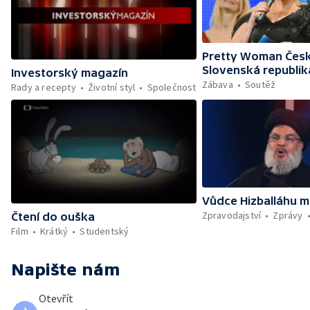
Pretty Woman Česk
Slovenská republik
Investorský magazín
Zábava
Soutěž
Rady a recepty
Životní styl
Společnost
Vůdce Hizballáhu m
Zpravodajství
Zprávy
Čtení do ouška
Film
Krátký
Studentský
Napište nám
Otevřít