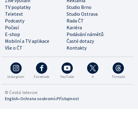
Živé vysílání
Reklama
TV poplatky
Studio Brno
Teletext
Studio Ostrava
Podcasty
Rada ČT
Počasí
Kariéra
E-shop
Podávání námětů
Mobilní a TV aplikace
Časté dotazy
Vše o ČT
Kontakty
Instagram
Facebook
YouTube
X
Threads
© Česká televize
•
•
English
Ochrana soukromí
Přístupnost