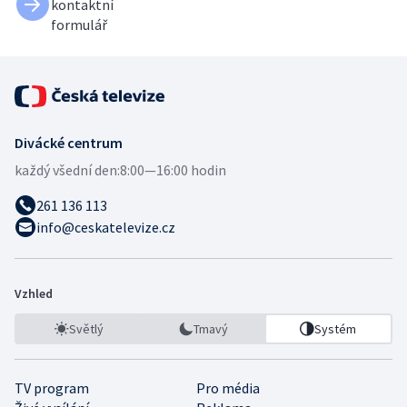
kontaktní
formulář
Divácké centrum
každý všední den:
8:00—16:00 hodin
261 136 113
info@ceskatelevize.cz
Vzhled
Světlý
Tmavý
Systém
TV program
Pro média