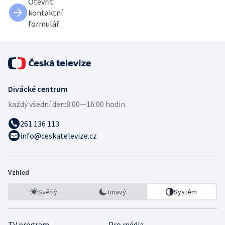
Otevřít
kontaktní
formulář
Divácké centrum
každý všední den:
8:00—16:00 hodin
261 136 113
info@ceskatelevize.cz
Vzhled
Světlý
Tmavý
Systém
TV program
Pro média