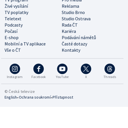
Živé vysílání
Reklama
TV poplatky
Studio Brno
Teletext
Studio Ostrava
Podcasty
Rada ČT
Počasí
Kariéra
E-shop
Podávání námětů
Mobilní a TV aplikace
Časté dotazy
Vše o ČT
Kontakty
Instagram
Facebook
YouTube
X
Threads
© Česká televize
•
•
English
Ochrana soukromí
Přístupnost