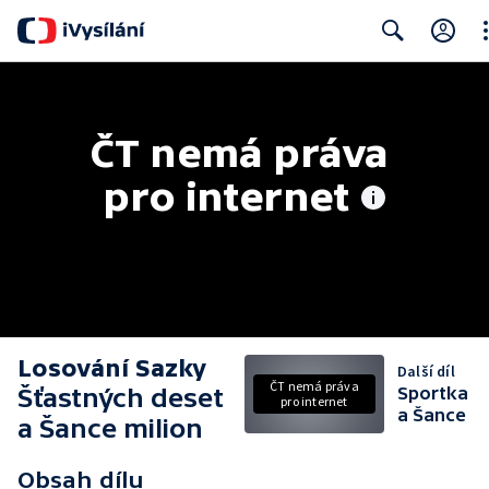
Cl
Search
ČT nemá práva 
pro internet
Losování Sazky
Další díl
ČT nemá práva
Šťastných deset
Sportka
pro internet
a Šance
a Šance milion
Obsah dílu