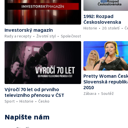
1992: Rozpad
Československa
Historie
20. století
Č
Investorský magazín
Rady a recepty
Životní styl
Společnost
Pretty Woman Česk
Slovenská republik
2010
Výročí 70 let od prvního
Zábava
Soutěž
televizního přenosu v ČST
Sport
Historie
Česko
Napište nám