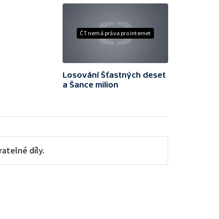
ČT nemá práva pro internet
Losování Šťastných deset
a Šance milion
telné díly.