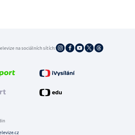
elevize na sociálních sítích:
din
levize.cz