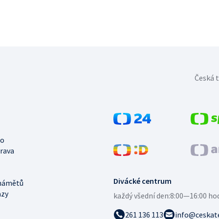
Česká t
no
trava
Divácké centrum
námětů
azy
každý všední den:
8:00—16:00 ho
261 136 113
info@ceskate