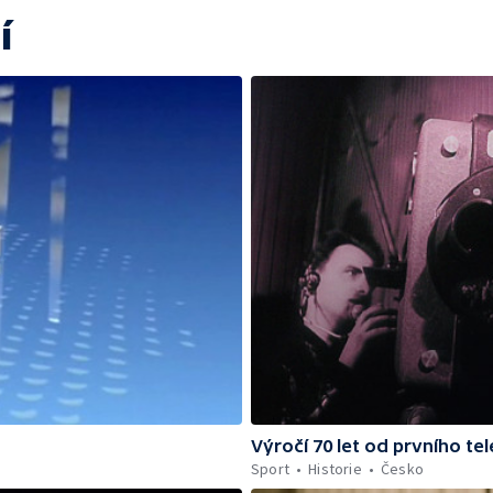
í
Výročí 70 let od prvního te
Sport
Historie
Česko