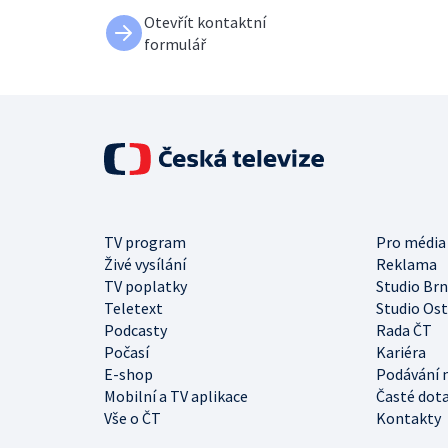
Otevřít kontaktní
formulář
TV program
Pro média
Živé vysílání
Reklama
TV poplatky
Studio Br
Teletext
Studio Os
Podcasty
Rada ČT
Počasí
Kariéra
E-shop
Podávání 
Mobilní a TV aplikace
Časté dot
Vše o ČT
Kontakty