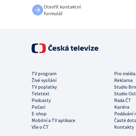
Otevřít kontaktní
formulář
TV program
Pro média
Živé vysílání
Reklama
TV poplatky
Studio Br
Teletext
Studio Os
Podcasty
Rada ČT
Počasí
Kariéra
E-shop
Podávání 
Mobilní a TV aplikace
Časté dot
Vše o ČT
Kontakty