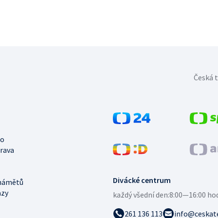
Česká t
no
trava
Divácké centrum
námětů
azy
každý všední den:
8:00—16:00 ho
261 136 113
info@ceskate