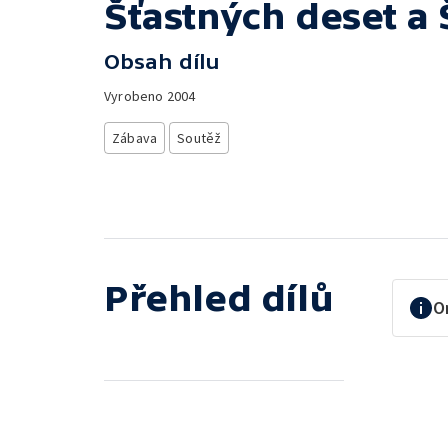
Šťastných deset a 
Obsah dílu
Vyrobeno
2004
Zábava
Soutěž
Přehled dílů
O