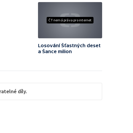
ČT nemá práva pro internet
Losování Šťastných deset
a Šance milion
telné díly.