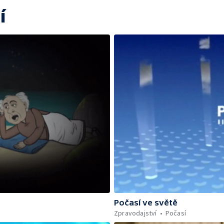
í
Počasí ve světě
Zpravodajství
Počasí