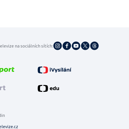
elevize na sociálních sítích:
din
levize.cz