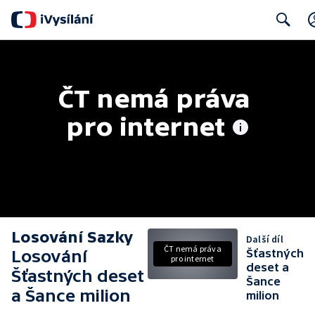
Search
ČT nemá práva 
pro internet
Losování Sazky
Další díl
ČT nemá práva
Losování
Šťastných
pro internet
deset a
Šťastných deset
Šance
a Šance milion
milion