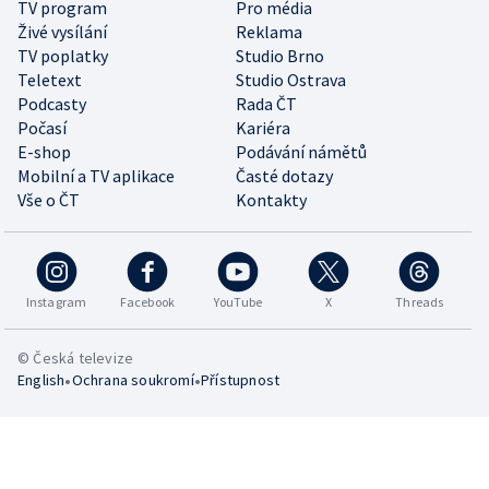
TV program
Pro média
Živé vysílání
Reklama
TV poplatky
Studio Brno
Teletext
Studio Ostrava
Podcasty
Rada ČT
Počasí
Kariéra
E-shop
Podávání námětů
Mobilní a TV aplikace
Časté dotazy
Vše o ČT
Kontakty
Instagram
Facebook
YouTube
X
Threads
© Česká televize
•
•
English
Ochrana soukromí
Přístupnost