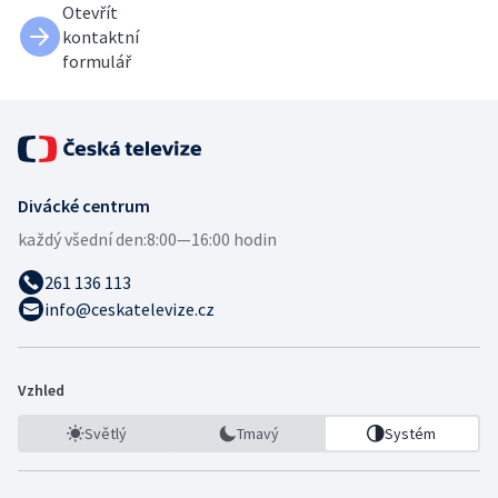
Otevřít
kontaktní
formulář
Divácké centrum
každý všední den:
8:00—16:00 hodin
261 136 113
info@ceskatelevize.cz
Vzhled
Světlý
Tmavý
Systém