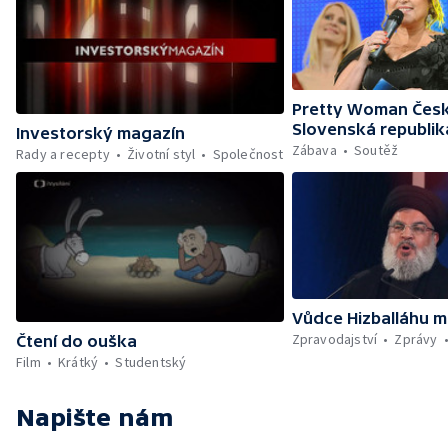
Pretty Woman Česk
Slovenská republik
Investorský magazín
Zábava
Soutěž
Rady a recepty
Životní styl
Společnost
Vůdce Hizballáhu m
Zpravodajství
Zprávy
Čtení do ouška
Film
Krátký
Studentský
Napište nám