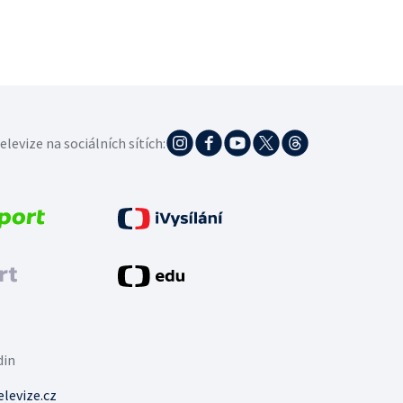
elevize na sociálních sítích:
din
levize.cz