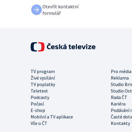
Otevřít kontaktní
formulář
TV program
Pro média
Živé vysílání
Reklama
TV poplatky
Studio Br
Teletext
Studio Os
Podcasty
Rada ČT
Počasí
Kariéra
E-shop
Podávání 
Mobilní a TV aplikace
Časté dot
Vše o ČT
Kontakty