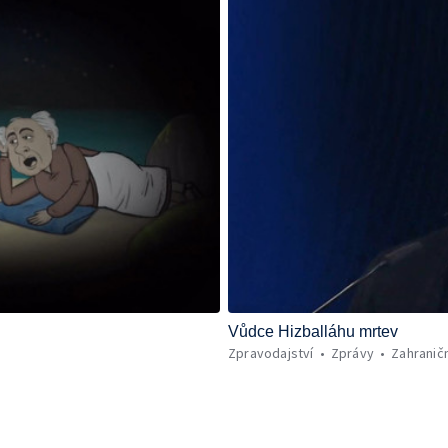
Vůdce Hizballáhu mrtev
Zpravodajství
Zprávy
Zahraničn