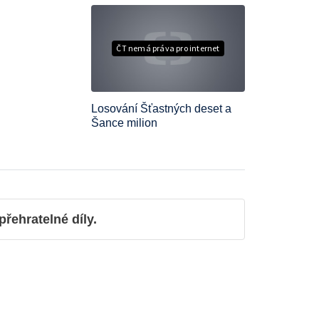
ČT nemá práva pro internet
Losování Šťastných deset a
Šance milion
ehratelné díly.