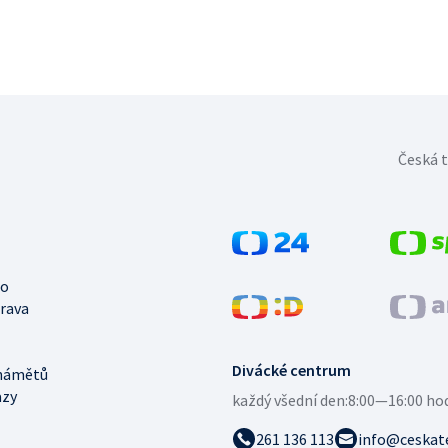
Česká t
no
trava
Divácké centrum
námětů
azy
každý všední den:
8:00—16:00 ho
261 136 113
info@ceskate