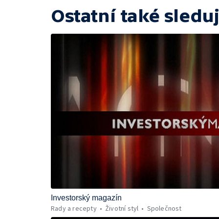
Ostatní také sleduj
Investorský magazín
Rady a recepty
Životní styl
Společnost