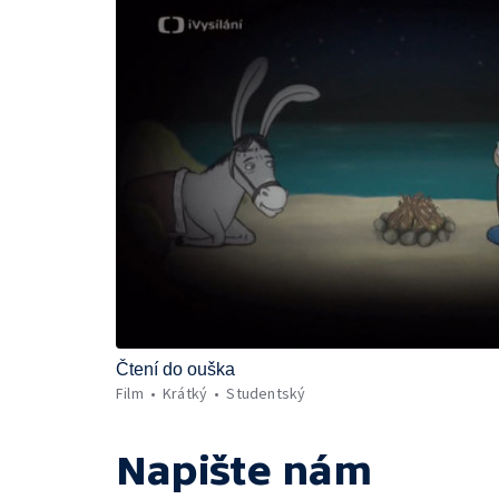
Čtení do ouška
Film
Krátký
Studentský
Napište nám