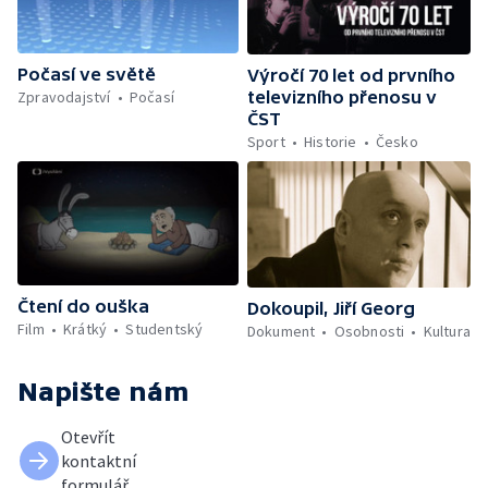
Počasí ve světě
Výročí 70 let od prvního
Zpravodajství
Počasí
televizního přenosu v
ČST
Sport
Historie
Česko
Čtení do ouška
Dokoupil, Jiří Georg
Film
Krátký
Studentský
Dokument
Osobnosti
Kultura
Napište nám
Otevřít
kontaktní
formulář