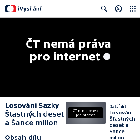
Close
Search
ČT nemá práva 
pro internet
Losování Sazky
Další díl
ČT nemá práva
Šťastných deset
Losování
pro internet
Šťastných
a Šance milion
deset a
Šance
Obsah dílu
milion