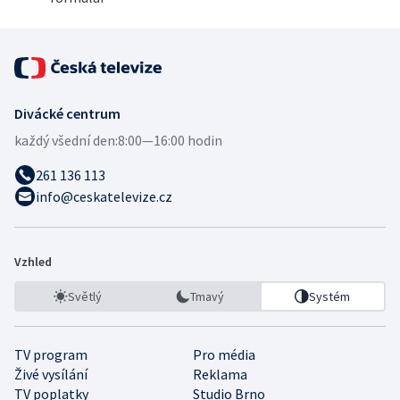
Divácké centrum
každý všední den:
8:00—16:00 hodin
261 136 113
info@ceskatelevize.cz
Vzhled
Světlý
Tmavý
Systém
TV program
Pro média
Živé vysílání
Reklama
TV poplatky
Studio Brno