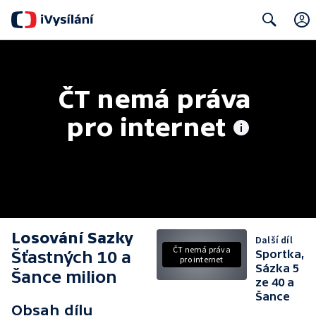
Search
ČT nemá práva 
pro internet
Losování Sazky
Další díl
ČT nemá práva
Šťastných 10 a
Sportka,
pro internet
Sázka 5
Šance milion
ze 40 a
Šance
Obsah dílu