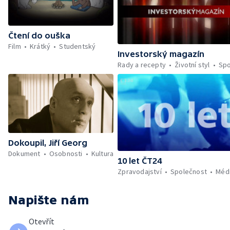
Čtení do ouška
Film
Krátký
Studentský
Investorský magazín
Rady a recepty
Životní styl
Spo
Dokoupil, Jiří Georg
Dokument
Osobnosti
Kultura
10 let ČT24
Zpravodajství
Společnost
Méd
Napište nám
Otevřít