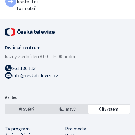
kontaktní
formulář
Divácké centrum
každý všední den:
8:00—16:00 hodin
261 136 113
info@ceskatelevize.cz
Vzhled
Světlý
Tmavý
Systém
TV program
Pro média