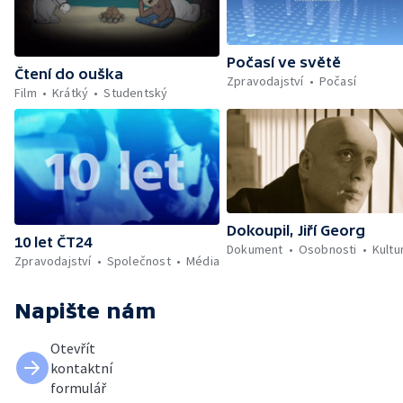
Počasí ve světě
Čtení do ouška
Zpravodajství
Počasí
Film
Krátký
Studentský
Dokoupil, Jiří Georg
10 let ČT24
Dokument
Osobnosti
Kultu
Zpravodajství
Společnost
Média
Napište nám
Otevřít
kontaktní
formulář