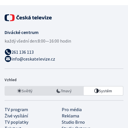
Divácké centrum
každý všední den:
8:00—16:00 hodin
261 136 113
info@ceskatelevize.cz
Vzhled
Světlý
Tmavý
Systém
TV program
Pro média
Živé vysílání
Reklama
TV poplatky
Studio Brno