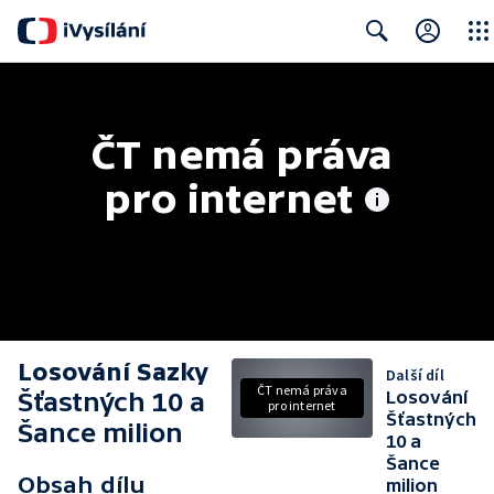
Close
Search
ČT nemá práva 
pro internet
Losování Sazky
Další díl
ČT nemá práva
Šťastných 10 a
Losování
pro internet
Šťastných
Šance milion
10 a
Šance
Obsah dílu
milion