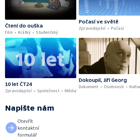
Počasí ve světě
Čtení do ouška
Zpravodajství
Počasí
Film
Krátký
Studentský
Dokoupil, Jiří Georg
10 let ČT24
Dokument
Osobnosti
Kultu
Zpravodajství
Společnost
Média
Napište nám
Otevřít
kontaktní
formulář