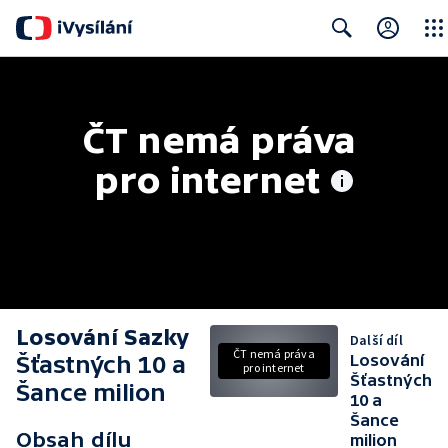
Close
Search
ČT nemá práva 
pro internet
Losování Sazky
Další díl
ČT nemá práva
Šťastných 10 a
Losování
pro internet
Šťastných
Šance milion
10 a
Šance
Obsah dílu
milion