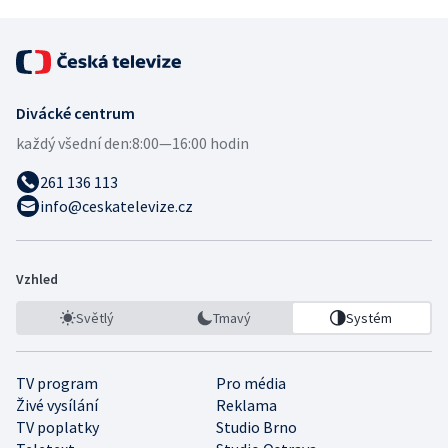
Divácké centrum
každý všední den:
8:00—16:00 hodin
261 136 113
info@ceskatelevize.cz
Vzhled
Světlý
Tmavý
Systém
TV program
Pro média
Živé vysílání
Reklama
TV poplatky
Studio Brno