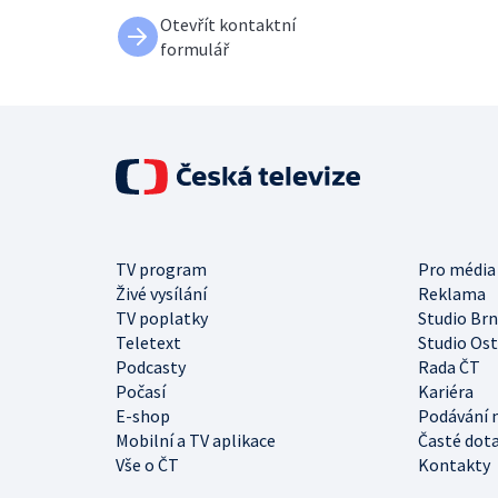
Otevřít kontaktní
formulář
TV program
Pro média
Živé vysílání
Reklama
TV poplatky
Studio Br
Teletext
Studio Os
Podcasty
Rada ČT
Počasí
Kariéra
E-shop
Podávání 
Mobilní a TV aplikace
Časté dot
Vše o ČT
Kontakty