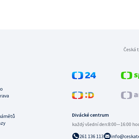
Česká t
no
trava
Divácké centrum
námětů
azy
každý všední den:
8:00—16:00 ho
261 136 113
info@ceskate