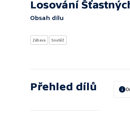
Losování Šťastnýc
Obsah dílu
Zábava
Soutěž
Přehled dílů
O