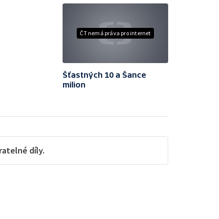
ČT nemá práva pro internet
Šťastných 10 a Šance
milion
telné díly.