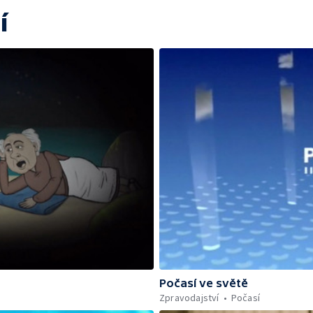
í
Počasí ve světě
Zpravodajství
Počasí