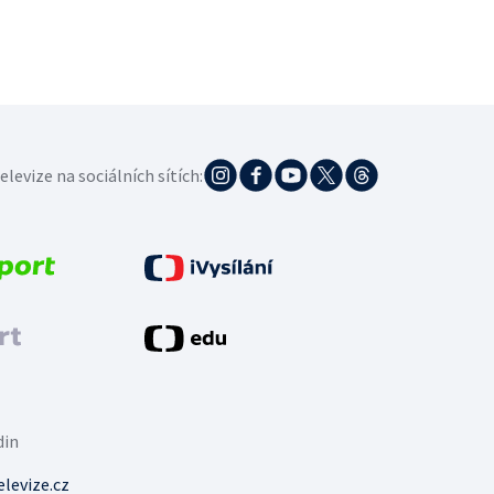
elevize na sociálních sítích:
din
levize.cz