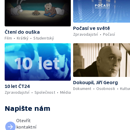
Počasí ve světě
Čtení do ouška
Zpravodajství
Počasí
Film
Krátký
Studentský
Dokoupil, Jiří Georg
10 let ČT24
Dokument
Osobnosti
Kultu
Zpravodajství
Společnost
Média
Napište nám
Otevřít
kontaktní