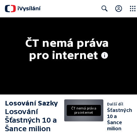
Close
Search
ČT nemá práva 
pro internet
Losování Sazky
Další díl
ČT nemá práva
Losování
Šťastných
pro internet
10 a
Šťastných 10 a
Šance
Šance milion
milion