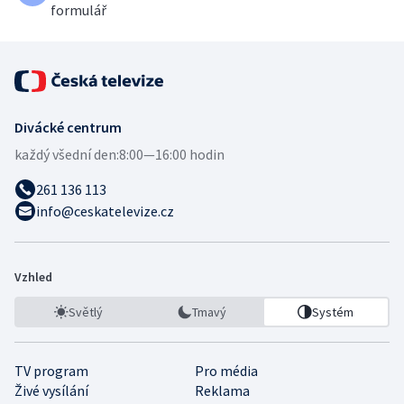
formulář
Divácké centrum
každý všední den:
8:00—16:00 hodin
261 136 113
info@ceskatelevize.cz
Vzhled
Světlý
Tmavý
Systém
TV program
Pro média
Živé vysílání
Reklama