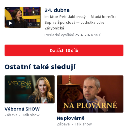
24. dubna
Imitátor Petr Jablonský — Mladá herečka
Sophia Šporclová — Judistka Julie
53 min
Zárybnická
Poslední vysílání
25. 4. 2026
na ČT1
Dalších 10 dílů
Ostatní také sledují
Výborná SHOW
Zábava
Talk show
Na plovárně
Zábava
Talk show