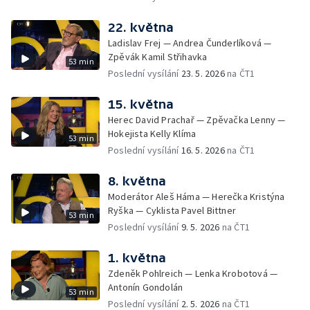
22. května
Ladislav Frej — Andrea Čunderlíková —
Zpěvák Kamil Střihavka
53 min
Poslední vysílání
23. 5. 2026
na ČT1
15. května
Herec David Prachař — Zpěvačka Lenny —
Hokejista Kelly Klíma
53 min
Poslední vysílání
16. 5. 2026
na ČT1
8. května
Moderátor Aleš Háma — Herečka Kristýna
Ryška — Cyklista Pavel Bittner
53 min
Poslední vysílání
9. 5. 2026
na ČT1
1. května
Zdeněk Pohlreich — Lenka Krobotová —
Antonín Gondolán
53 min
Poslední vysílání
2. 5. 2026
na ČT1