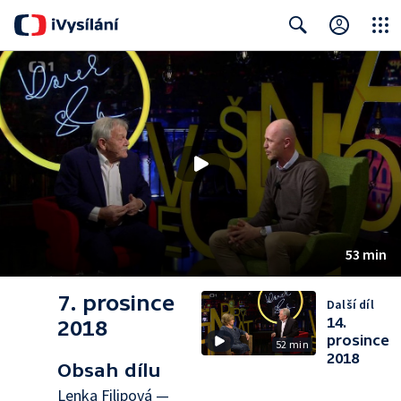
Close
Search
53 min
7. prosince
Další díl
14.
2018
prosince
52 min
2018
Obsah dílu
Lenka Filipová —