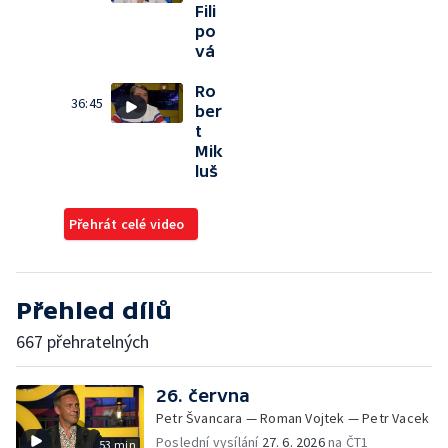
Fili
po
vá
Ro
36:45
ber
t
Mik
luš
Přehrát celé video
Přehled dílů
667 přehratelných
26. června
Petr Švancara — Roman Vojtek — Petr Vacek
Poslední vysílání
27. 6. 2026
na ČT1
53 min