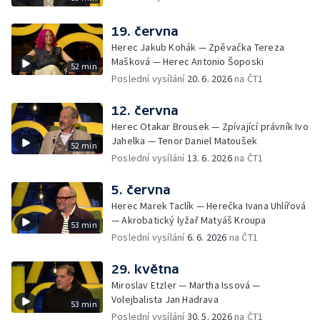
19. června
Herec Jakub Kohák — Zpěvačka Tereza
Mašková — Herec Antonio Šoposki
52 min
Poslední vysílání
20. 6. 2026
na ČT1
12. června
Herec Otakar Brousek — Zpívající právník Ivo
Jahelka — Tenor Daniel Matoušek
52 min
Poslední vysílání
13. 6. 2026
na ČT1
5. června
Herec Marek Taclík — Herečka Ivana Uhlířová
— Akrobatický lyžař Matyáš Kroupa
53 min
Poslední vysílání
6. 6. 2026
na ČT1
29. května
Miroslav Etzler — Martha Issová —
Volejbalista Jan Hadrava
53 min
Poslední vysílání
30. 5. 2026
na ČT1