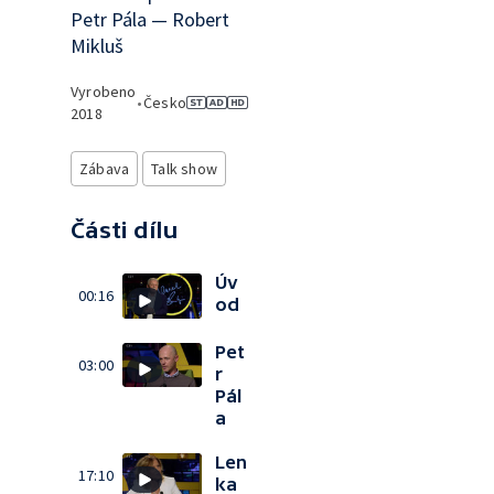
Petr Pála — Robert
Mikluš
Vyrobeno
•
Česko
2018
Zábava
Talk show
Části dílu
Úv
00:16
od
Pet
03:00
r
Pál
a
Len
17:10
ka