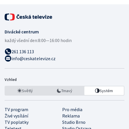
Divácké centrum
každý všední den:
8:00—16:00 hodin
261 136 113
info@ceskatelevize.cz
Vzhled
Světlý
Tmavý
Systém
TV program
Pro média
Živé vysílání
Reklama
TV poplatky
Studio Brno
Teletext
Studio Ostrava