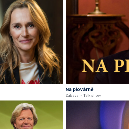
Na plovárně
Zábava
Talk show