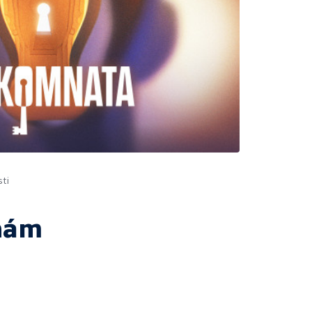
ti
nám