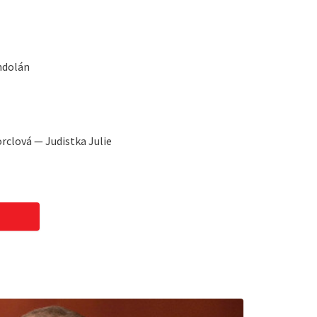
ndolán
rclová — Judistka Julie