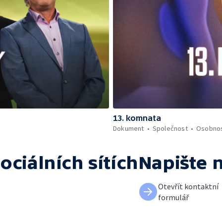
13. komnata
Dokument
Společnost
Osobnos
ociálních sítích
Napište 
Otevřít kontaktní
formulář