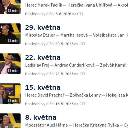
Herec Marek Taclík — Herečka Ivana Uhlířová — Akro
53 min
Poslední vysílání
6. 6. 2026
na ČT1
29. května
Miroslav Etzler — Martha Issová — Volejbalista Jan 
53 min
Poslední vysílání
30. 5. 2026
na ČT1
22. května
Ladislav Frej — Andrea Čunderlíková — Zpěvák Kamil 
53 min
Poslední vysílání
23. 5. 2026
na ČT1
15. května
Herec David Prachař — Zpěvačka Lenny — Hokejista K
53 min
Poslední vysílání
16. 5. 2026
na ČT1
8. května
Moderátor Aleš Háma — Herečka Kristýna Ryška — Cyk