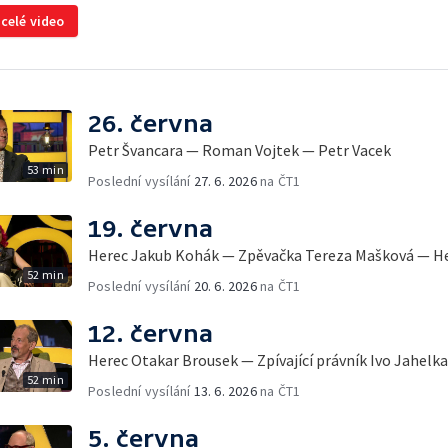
 celé video
26. června
Petr Švancara — Roman Vojtek — Petr Vacek
53 min
Poslední vysílání
27. 6. 2026
na ČT1
19. června
Herec Jakub Kohák — Zpěvačka Tereza Mašková — He
52 min
Poslední vysílání
20. 6. 2026
na ČT1
12. června
Herec Otakar Brousek — Zpívající právník Ivo Jahel
52 min
Poslední vysílání
13. 6. 2026
na ČT1
5. června