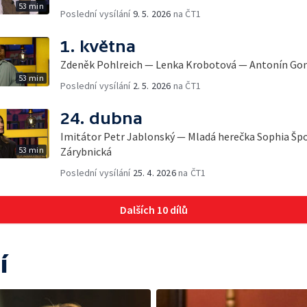
53 min
Poslední vysílání
9. 5. 2026
na ČT1
1. května
Zdeněk Pohlreich — Lenka Krobotová — Antonín Go
53 min
Poslední vysílání
2. 5. 2026
na ČT1
24. dubna
Imitátor Petr Jablonský — Mladá herečka Sophia Špo
53 min
Zárybnická
Poslední vysílání
25. 4. 2026
na ČT1
Dalších 10 dílů
í