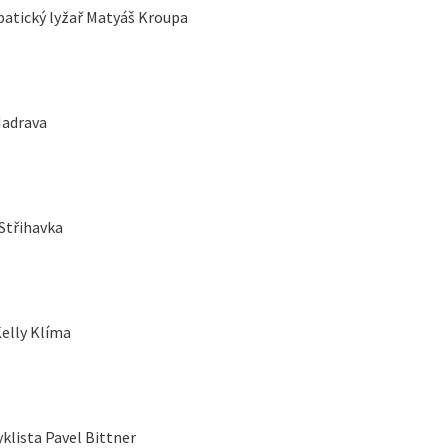
batický lyžař Matyáš Kroupa
Hadrava
Střihavka
elly Klíma
lista Pavel Bittner