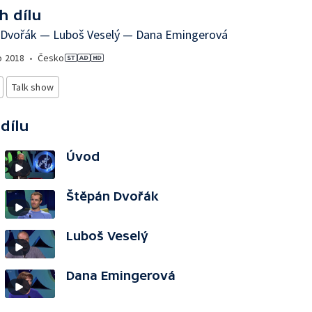
h dílu
 Dvořák — Luboš Veselý — Dana Emingerová
o
2018
•
Česko
Talk show
 dílu
Úvod
Štěpán Dvořák
Luboš Veselý
Dana Emingerová