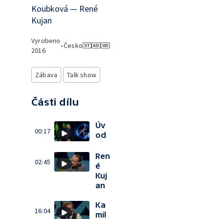
Koubková — René
Kujan
Vyrobeno
•
Česko
2016
Zábava
Talk show
Části dílu
Úv
00:17
od
Ren
02:45
é
Kuj
an
Ka
16:04
mil