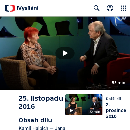
Close
Search
53 min
25. listopadu
Další díl
2.
2016
prosince
52 min
2016
Obsah dílu
Kamil Halbich — Jana