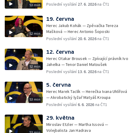
Poslední vysílání
27. 6. 2026
na ČT1
53 min
19. června
Herec Jakub Kohák — Zpěvačka Tereza
Mašková — Herec Antonio Šoposki
52 min
Poslední vysílání
20. 6. 2026
na ČT1
12. června
Herec Otakar Brousek — Zpívající právník Ivo
Jahelka — Tenor Daniel Matoušek
52 min
Poslední vysílání
13. 6. 2026
na ČT1
5. června
Herec Marek Taclík — Herečka Ivana Uhlířová
— Akrobatický lyžař Matyáš Kroupa
53 min
Poslední vysílání
6. 6. 2026
na ČT1
29. května
Miroslav Etzler — Martha Issová —
Volejbalista Jan Hadrava
53 min