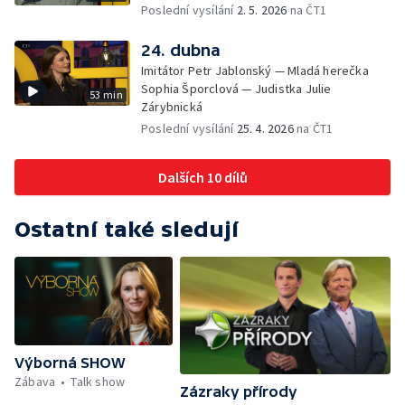
Poslední vysílání
2. 5. 2026
na ČT1
24. dubna
Imitátor Petr Jablonský — Mladá herečka
Sophia Šporclová — Judistka Julie
53 min
Zárybnická
Poslední vysílání
25. 4. 2026
na ČT1
Dalších 10 dílů
Ostatní také sledují
Výborná SHOW
Zábava
Talk show
Zázraky přírody