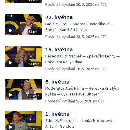
Poslední vysílání
30. 5. 2026
na ČT1
22. května
Ladislav Frej — Andrea Čunderlíková —
Zpěvák Kamil Střihavka
53 min
Poslední vysílání
23. 5. 2026
na ČT1
15. května
Herec David Prachař — Zpěvačka Lenny —
Hokejista Kelly Klíma
53 min
Poslední vysílání
16. 5. 2026
na ČT1
8. května
Moderátor Aleš Háma — Herečka Kristýna
Ryška — Cyklista Pavel Bittner
53 min
Poslední vysílání
9. 5. 2026
na ČT1
1. května
Zdeněk Pohlreich — Lenka Krobotová —
Antonín Gondolán
53 min