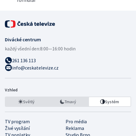
formulář
Divácké centrum
každý všední den:
8:00—16:00 hodin
261 136 113
info@ceskatelevize.cz
Vzhled
Světlý
Tmavý
Systém
TV program
Pro média
Živé vysílání
Reklama
TV poplatky
Studio Brno