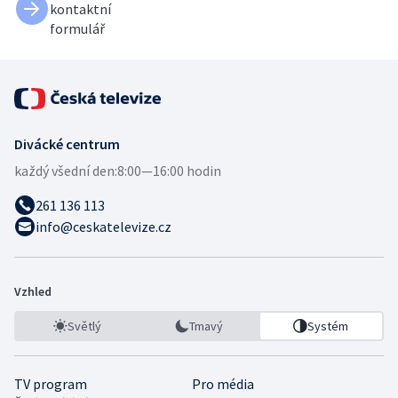
kontaktní
formulář
Divácké centrum
každý všední den:
8:00—16:00 hodin
261 136 113
info@ceskatelevize.cz
Vzhled
Světlý
Tmavý
Systém
TV program
Pro média