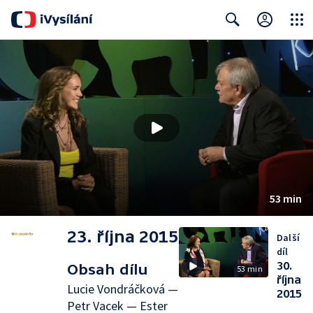
Close
Search
53 min
23. října 2015
Další
díl
30.
Obsah dílu
53 min
října
Lucie Vondráčková —
2015
Petr Vacek — Ester