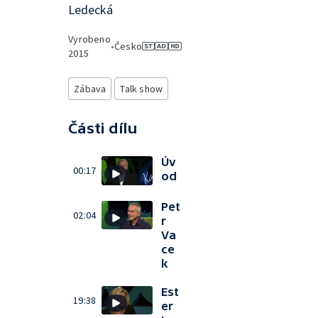
Ledecká
Vyrobeno
•
Česko
2015
Zábava
Talk show
Části dílu
Úv
00:17
od
Pet
02:04
r
Va
ce
k
Est
19:38
er