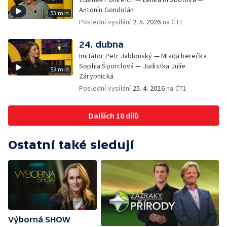
Antonín Gondolán
53 min
Poslední vysílání
2. 5. 2026
na ČT1
24. dubna
Imitátor Petr Jablonský — Mladá herečka
Sophia Šporclová — Judistka Julie
53 min
Zárybnická
Poslední vysílání
25. 4. 2026
na ČT1
Dalších 10 dílů
Ostatní také sledují
Výborná SHOW