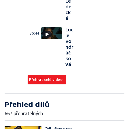
Le
de
ck
á
Luc
36:44
ie
Vo
ndr
áč
ko
vá
Přehrát celé video
Přehled dílů
667 přehratelných
26. června