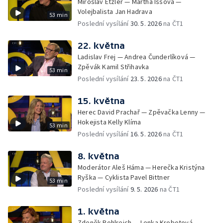
Miroslav Etzler — Martha Issová —
Volejbalista Jan Hadrava
53 min
Poslední vysílání
30. 5. 2026
na ČT1
22. května
Ladislav Frej — Andrea Čunderlíková —
Zpěvák Kamil Střihavka
53 min
Poslední vysílání
23. 5. 2026
na ČT1
15. května
Herec David Prachař — Zpěvačka Lenny —
Hokejista Kelly Klíma
53 min
Poslední vysílání
16. 5. 2026
na ČT1
8. května
Moderátor Aleš Háma — Herečka Kristýna
Ryška — Cyklista Pavel Bittner
53 min
Poslední vysílání
9. 5. 2026
na ČT1
1. května
Zdeněk Pohlreich — Lenka Krobotová —