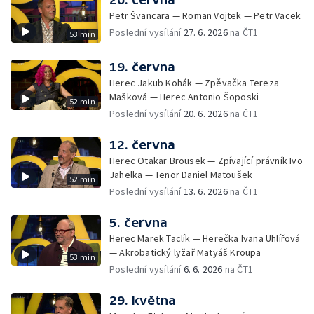
Petr Švancara — Roman Vojtek — Petr Vacek
Poslední vysílání
27. 6. 2026
na ČT1
53 min
19. června
Herec Jakub Kohák — Zpěvačka Tereza
Mašková — Herec Antonio Šoposki
52 min
Poslední vysílání
20. 6. 2026
na ČT1
12. června
Herec Otakar Brousek — Zpívající právník Ivo
Jahelka — Tenor Daniel Matoušek
52 min
Poslední vysílání
13. 6. 2026
na ČT1
5. června
Herec Marek Taclík — Herečka Ivana Uhlířová
— Akrobatický lyžař Matyáš Kroupa
53 min
Poslední vysílání
6. 6. 2026
na ČT1
29. května