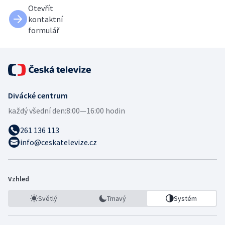
Otevřít
kontaktní
formulář
Divácké centrum
každý všední den:
8:00—16:00 hodin
261 136 113
info@ceskatelevize.cz
Vzhled
Světlý
Tmavý
Systém