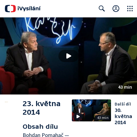
Close
Search
43 min
23. května
Další díl
30.
2014
května
43 min
2014
Obsah dílu
Bohdan Pomahač —