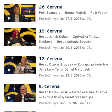
26. června
Petr Švancara — Roman Vojtek — Petr Vacek
Poslední vysílání
27. 6. 2026
na ČT1
53 min
19. června
Herec Jakub Kohák — Zpěvačka Tereza
Mašková — Herec Antonio Šoposki
52 min
Poslední vysílání
20. 6. 2026
na ČT1
12. června
Herec Otakar Brousek — Zpívající právník Ivo
Jahelka — Tenor Daniel Matoušek
52 min
Poslední vysílání
13. 6. 2026
na ČT1
5. června
Herec Marek Taclík — Herečka Ivana Uhlířová
— Akrobatický lyžař Matyáš Kroupa
53 min
Poslední vysílání
6. 6. 2026
na ČT1