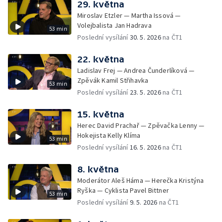
29. května
Miroslav Etzler — Martha Issová —
Volejbalista Jan Hadrava
53 min
Poslední vysílání
30. 5. 2026
na ČT1
22. května
Ladislav Frej — Andrea Čunderlíková —
Zpěvák Kamil Střihavka
53 min
Poslední vysílání
23. 5. 2026
na ČT1
15. května
Herec David Prachař — Zpěvačka Lenny —
Hokejista Kelly Klíma
53 min
Poslední vysílání
16. 5. 2026
na ČT1
8. května
Moderátor Aleš Háma — Herečka Kristýna
Ryška — Cyklista Pavel Bittner
53 min
Poslední vysílání
9. 5. 2026
na ČT1