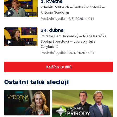
1. května
Zdeněk Pohlreich — Lenka Krobotová —
Antonín Gondolán
53 min
Poslední vysílání
2. 5. 2026
na ČT1
24. dubna
Imitátor Petr Jablonský — Mladá herečka
Sophia Šporclová — Judistka Julie
53 min
Zárybnická
Poslední vysílání
25. 4. 2026
na ČT1
Dalších 10 dílů
Ostatní také sledují