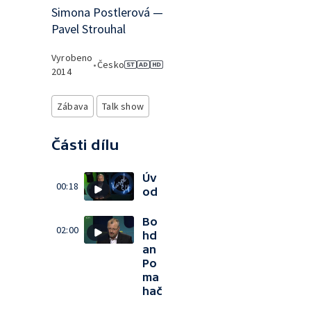
Simona Postlerová —
Pavel Strouhal
Vyrobeno
•
Česko
2014
Zábava
Talk show
Části dílu
Úv
00:18
od
Bo
02:00
hd
an
Po
ma
hač