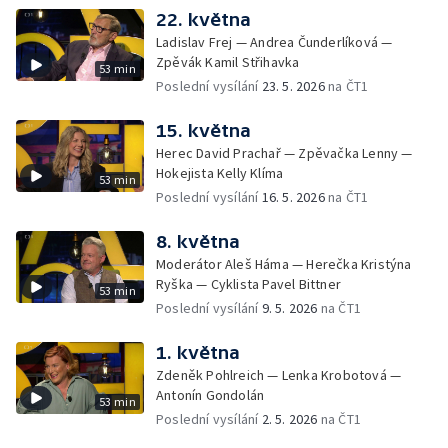
22. května
Ladislav Frej — Andrea Čunderlíková —
Zpěvák Kamil Střihavka
53 min
Poslední vysílání
23. 5. 2026
na ČT1
15. května
Herec David Prachař — Zpěvačka Lenny —
Hokejista Kelly Klíma
53 min
Poslední vysílání
16. 5. 2026
na ČT1
8. května
Moderátor Aleš Háma — Herečka Kristýna
Ryška — Cyklista Pavel Bittner
53 min
Poslední vysílání
9. 5. 2026
na ČT1
1. května
Zdeněk Pohlreich — Lenka Krobotová —
Antonín Gondolán
53 min
Poslední vysílání
2. 5. 2026
na ČT1