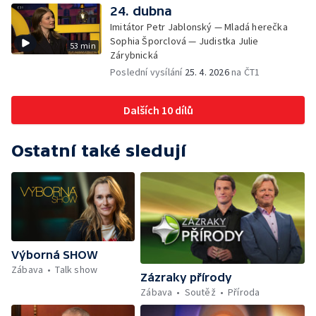
24. dubna
Imitátor Petr Jablonský — Mladá herečka
Sophia Šporclová — Judistka Julie
53 min
Zárybnická
Poslední vysílání
25. 4. 2026
na ČT1
Dalších 10 dílů
Ostatní také sledují
Výborná SHOW
Zábava
Talk show
Zázraky přírody
Zábava
Soutěž
Příroda