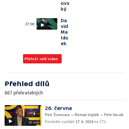
ovs
ký
Da
27:00
vid
Ma
tás
ek
Přehrát celé video
Přehled dílů
667 přehratelných
26. června
Petr Švancara — Roman Vojtek — Petr Vacek
Poslední vysílání
27. 6. 2026
na ČT1
53 min