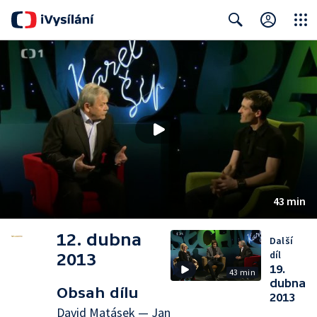
Close
Search
43 min
12. dubna
Další
díl
2013
19.
43 min
dubna
Obsah dílu
2013
David Matásek — Jan