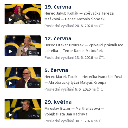
19. června
Herec Jakub Kohák — Zpěvačka Tereza
Mašková — Herec Antonio Šoposki
52 min
Poslední vysílání
20. 6. 2026
na ČT1
12. června
Herec Otakar Brousek — Zpívající právník Ivo
Jahelka — Tenor Daniel Matoušek
52 min
Poslední vysílání
13. 6. 2026
na ČT1
5. června
Herec Marek Taclík — Herečka Ivana Uhlířová
— Akrobatický lyžař Matyáš Kroupa
53 min
Poslední vysílání
6. 6. 2026
na ČT1
29. května
Miroslav Etzler — Martha Issová —
Volejbalista Jan Hadrava
53 min
Poslední vysílání
30. 5. 2026
na ČT1