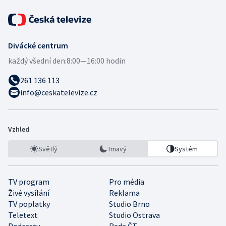
Divácké centrum
každý všední den:
8:00—16:00 hodin
261 136 113
info@ceskatelevize.cz
Vzhled
Světlý
Tmavý
Systém
TV program
Pro média
Živé vysílání
Reklama
TV poplatky
Studio Brno
Teletext
Studio Ostrava