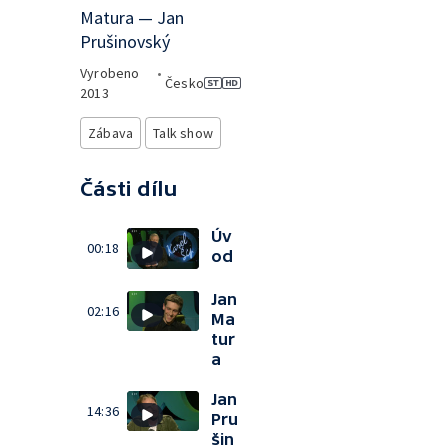
Matura — Jan
Prušinovský
Vyrobeno
•
Česko
2013
Zábava
Talk show
Části dílu
Úv
00:18
od
Jan
02:16
Ma
tur
a
Jan
14:36
Pru
šin