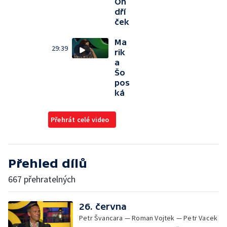
On
dří
ček
Ma
29:39
rik
a
Šo
pos
ká
Přehrát celé video
Přehled dílů
667 přehratelných
26. června
Petr Švancara — Roman Vojtek — Petr Vacek