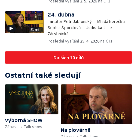
Poslední vysílání
2. 5. 2026
na ČT1
24. dubna
Imitátor Petr Jablonský — Mladá herečka
Sophia Šporclová — Judistka Julie
53 min
Zárybnická
Poslední vysílání
25. 4. 2026
na ČT1
Dalších 10 dílů
Ostatní také sledují
Výborná SHOW
Zábava
Talk show
Na plovárně
Zábava
Talk show