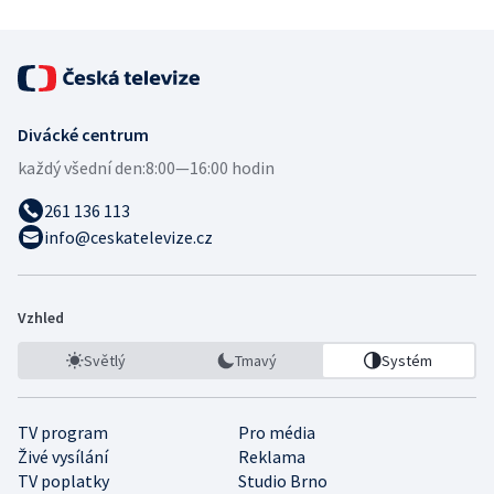
Divácké centrum
každý všední den:
8:00—16:00 hodin
261 136 113
info@ceskatelevize.cz
Vzhled
Světlý
Tmavý
Systém
TV program
Pro média
Živé vysílání
Reklama
TV poplatky
Studio Brno