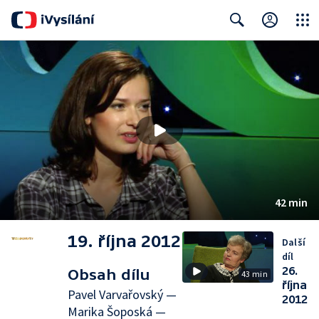
Close
Search
42 min
19. října 2012
Další
díl
26.
Obsah dílu
43 min
října
Pavel Varvařovský —
2012
Marika Šoposká —