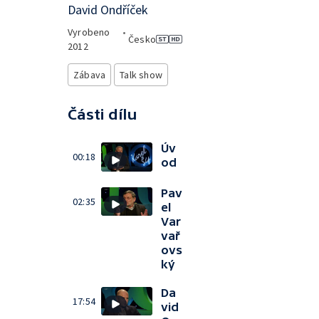
David Ondříček
Vyrobeno
•
Česko
2012
Zábava
Talk show
Části dílu
Úv
00:18
od
Pav
02:35
el
Var
vař
ovs
ký
Da
17:54
vid