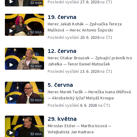
Poslední vysílání
27. 6. 2026
na ČT1
53 min
19. června
Herec Jakub Kohák — Zpěvačka Tereza
Mašková — Herec Antonio Šoposki
52 min
Poslední vysílání
20. 6. 2026
na ČT1
12. června
Herec Otakar Brousek — Zpívající právník Ivo
Jahelka — Tenor Daniel Matoušek
52 min
Poslední vysílání
13. 6. 2026
na ČT1
5. června
Herec Marek Taclík — Herečka Ivana Uhlířová
— Akrobatický lyžař Matyáš Kroupa
53 min
Poslední vysílání
6. 6. 2026
na ČT1
29. května
Miroslav Etzler — Martha Issová —
Volejbalista Jan Hadrava
53 min