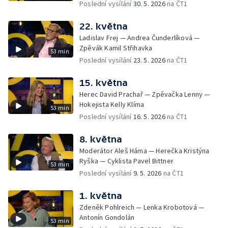
Poslední vysílání
30. 5. 2026
na ČT1
22. května
Ladislav Frej — Andrea Čunderlíková —
Zpěvák Kamil Střihavka
53 min
Poslední vysílání
23. 5. 2026
na ČT1
15. května
Herec David Prachař — Zpěvačka Lenny —
Hokejista Kelly Klíma
53 min
Poslední vysílání
16. 5. 2026
na ČT1
8. května
Moderátor Aleš Háma — Herečka Kristýna
Ryška — Cyklista Pavel Bittner
53 min
Poslední vysílání
9. 5. 2026
na ČT1
1. května
Zdeněk Pohlreich — Lenka Krobotová —
Antonín Gondolán
53 min