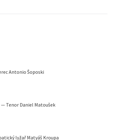
rec Antonio Šoposki
ka — Tenor Daniel Matoušek
batický lyžař Matyáš Kroupa