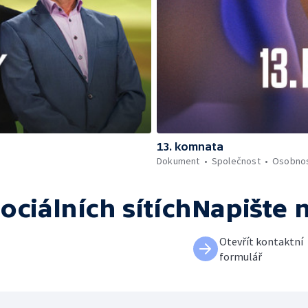
13. komnata
Dokument
Společnost
Osobnos
ociálních sítích
Napište 
Otevřít kontaktní
formulář