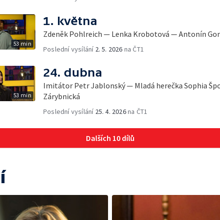
1. května
Zdeněk Pohlreich — Lenka Krobotová — Antonín Go
53 min
Poslední vysílání
2. 5. 2026
na ČT1
24. dubna
Imitátor Petr Jablonský — Mladá herečka Sophia Špo
53 min
Zárybnická
Poslední vysílání
25. 4. 2026
na ČT1
Dalších 10 dílů
í