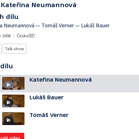
Kateřina Neumannová
h dílu
na Neumannová — Tomáš Verner — Lukáš Bauer
o
2008
•
Česko
Talk show
 dílu
Kateřina Neumannová
Lukáš Bauer
Tomáš Verner
 celé video