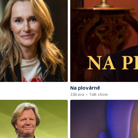
Na plovárně
Zábava
Talk show