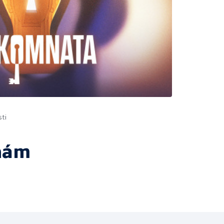
ti
nám