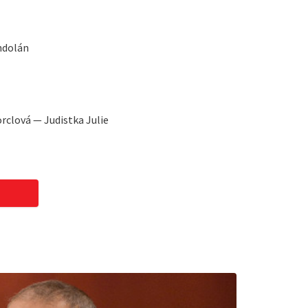
ndolán
rclová — Judistka Julie