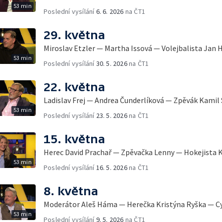
53 min
Poslední vysílání
6. 6. 2026
na ČT1
29. května
Miroslav Etzler — Martha Issová — Volejbalista Jan 
53 min
Poslední vysílání
30. 5. 2026
na ČT1
22. května
Ladislav Frej — Andrea Čunderlíková — Zpěvák Kamil 
53 min
Poslední vysílání
23. 5. 2026
na ČT1
15. května
Herec David Prachař — Zpěvačka Lenny — Hokejista K
53 min
Poslední vysílání
16. 5. 2026
na ČT1
8. května
Moderátor Aleš Háma — Herečka Kristýna Ryška — Cyk
53 min
Poslední vysílání
9. 5. 2026
na ČT1