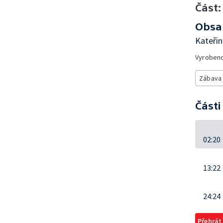
Část:
Obsa
Kateři
Vyroben
Zábava
Části
02:20
13:22
24:24
Přehrát