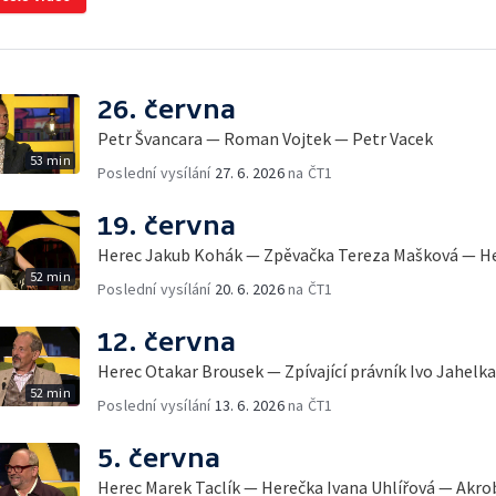
26. června
Petr Švancara — Roman Vojtek — Petr Vacek
53 min
Poslední vysílání
27. 6. 2026
na ČT1
19. června
Herec Jakub Kohák — Zpěvačka Tereza Mašková — He
52 min
Poslední vysílání
20. 6. 2026
na ČT1
12. června
Herec Otakar Brousek — Zpívající právník Ivo Jahel
52 min
Poslední vysílání
13. 6. 2026
na ČT1
5. června
Herec Marek Taclík — Herečka Ivana Uhlířová — Akro