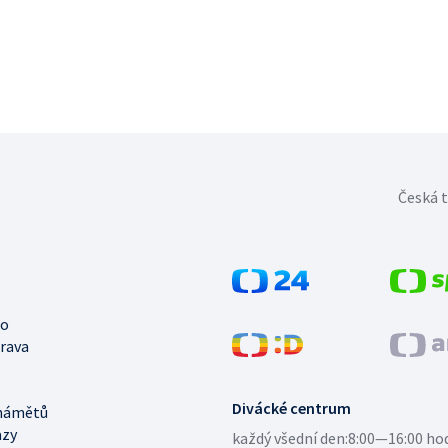
Česká t
no
trava
Divácké centrum
námětů
azy
každý všední den:
8:00—16:00 ho