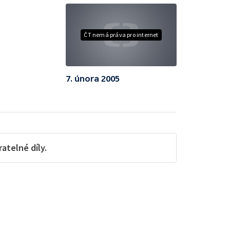
ČT nemá práva pro internet
7. února 2005
telné díly.