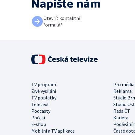
Napište nám
Otevřít kontaktní
formulář
TV program
Pro média
Živé vysílání
Reklama
TV poplatky
Studio Br
Teletext
Studio Os
Podcasty
Rada ČT
Počasí
Kariéra
E-shop
Podávání 
Mobilní a TV aplikace
Časté dot