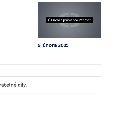
ČT nemá práva pro internet
9. února 2005
telné díly.