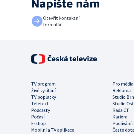
Napište nám
Otevřít kontaktní
formulář
TV program
Pro média
Živé vysílání
Reklama
TV poplatky
Studio Br
Teletext
Studio Os
Podcasty
Rada ČT
Počasí
Kariéra
E-shop
Podávání 
Mobilní a TV aplikace
Časté dot