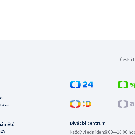
Česká t
no
trava
Divácké centrum
námětů
azy
každý všední den:
8:00—16:00 ho